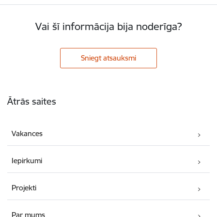
Vai šī informācija bija noderīga?
Sniegt atsauksmi
Kājene
Ātrās saites
Vakances
Iepirkumi
Projekti
Par mums