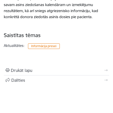
savam asins ziedošanas kalendāram un izmeklējumu
rezultātiem, kā arī sniegs atgriezenisko informāciju, kad
konkrētā donora ziedotās asinis dosies pie pacienta.
Saistītas tēmas
Aktualitātes:
Informācija presei
Drukāt lapu
Dalīties