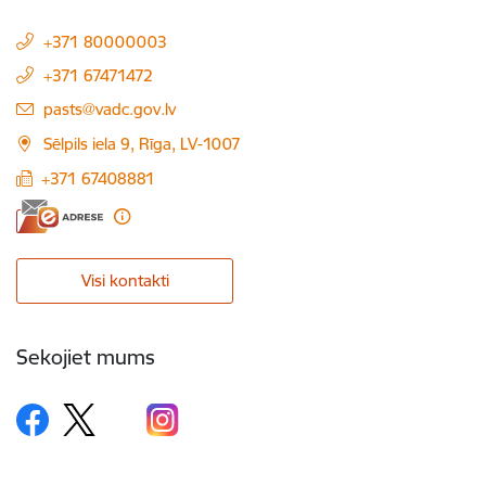
+371 80000003
+371 67471472
E-pasts:
pasts@vadc.gov.lv
Sēlpils iela 9, Rīga, LV-1007
+371 67408881
Visi kontakti
Sekojiet mums