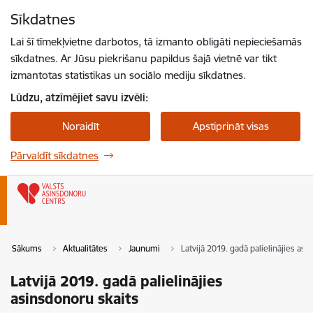
Pāriet uz lapas saturu
Sīkdatnes
Spied
lai meklētu
Enter
Lai šī tīmekļvietne darbotos, tā izmanto obligāti nepieciešamās
sīkdatnes. Ar Jūsu piekrišanu papildus šajā vietnē var tikt
izmantotas statistikas un sociālo mediju sīkdatnes.
Lūdzu, atzīmējiet savu izvēli:
Noraidīt
Apstiprināt visas
Pārvaldīt sīkdatnes
Sākums
Aktualitātes
Jaunumi
Latvijā 2019. gadā palielinājies as
Latvijā 2019. gadā palielinājies
asinsdonoru skaits