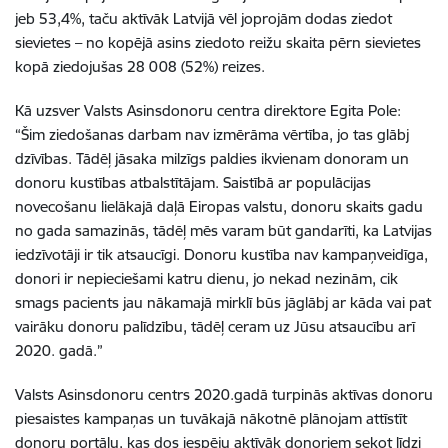
jeb 53,4%, taču aktīvāk Latvijā vēl joprojām dodas ziedot
sievietes – no kopējā asins ziedoto reižu skaita pērn sievietes
kopā ziedojušas 28 008 (52%) reizes.
Kā uzsver Valsts Asinsdonoru centra direktore Egita Pole:
“Šim ziedošanas darbam nav izmērāma vērtība, jo tas glābj
dzīvības. Tādēļ jāsaka milzīgs paldies ikvienam donoram un
donoru kustības atbalstītājam. Saistībā ar populācijas
novecošanu lielākajā daļā Eiropas valstu, donoru skaits gadu
no gada samazinās, tādēļ mēs varam būt gandarīti, ka Latvijas
iedzīvotāji ir tik atsaucīgi. Donoru kustība nav kampaņveidīga,
donori ir nepieciešami katru dienu, jo nekad nezinām, cik
smags pacients jau nākamajā mirklī būs jāglābj ar kāda vai pat
vairāku donoru palīdzību, tādēļ ceram uz Jūsu atsaucību arī
2020. gadā.”
Valsts Asinsdonoru centrs 2020.gadā turpinās aktīvas donoru
piesaistes kampaņas un tuvākajā nākotnē plānojam attīstīt
donoru portālu, kas dos iespēju aktīvāk donoriem sekot līdzi