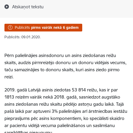
Atskaņot tekstu
Publicēts
pirms vairāk nekā 6 gadiem
Publicēts: 09.01.2020.
Pērn palielinājies asinsdonoru un asins ziedošanas reižu
skaits, audzis pirmreizējo donoru un donoru vidējais vecums,
taču samazinājies to donoru skaits, kuri asins ziedo pirmo
reizi.
2019. gadā Latvijā asinis ziedotas 53 814 reižu, kas ir par
1813 reizēm vairāk nekā 2018. gadā, sasniedzot augstāko
asins ziedošanas reižu skaitu pēdējo astoņu gadu laikā. Tajā
pašā laikā par aptuveni 3% palielinājies arī ārstniecības iestāžu
pieprasījums pēc asins komponentiem, ko speciālisti skaidro
ar pacientu vidējā vecuma palielināšanos un saslimšanu
sarežģītības pieaugumu.