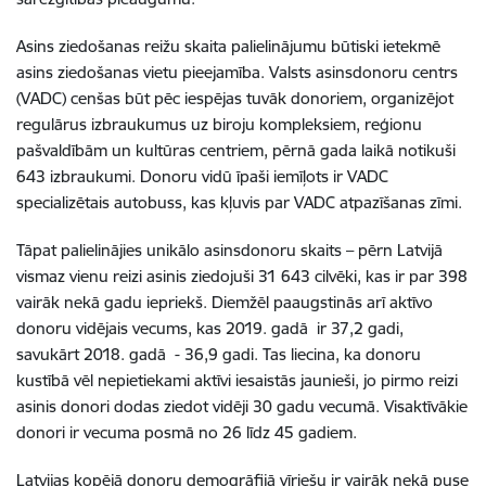
Asins ziedošanas reižu skaita palielinājumu būtiski ietekmē
asins ziedošanas vietu pieejamība. Valsts asinsdonoru centrs
(VADC) cenšas būt pēc iespējas tuvāk donoriem, organizējot
regulārus izbraukumus uz biroju kompleksiem, reģionu
pašvaldībām un kultūras centriem, pērnā gada laikā notikuši
643 izbraukumi. Donoru vidū īpaši iemīļots ir VADC
specializētais autobuss, kas kļuvis par VADC atpazīšanas zīmi.
Tāpat palielinājies unikālo asinsdonoru skaits – pērn Latvijā
vismaz vienu reizi asinis ziedojuši 31 643 cilvēki, kas ir par 398
vairāk nekā gadu iepriekš. Diemžēl paaugstinās arī aktīvo
donoru vidējais vecums, kas 2019. gadā ir 37,2 gadi,
savukārt 2018. gadā - 36,9 gadi. Tas liecina, ka donoru
kustībā vēl nepietiekami aktīvi iesaistās jaunieši, jo pirmo reizi
asinis donori dodas ziedot vidēji 30 gadu vecumā. Visaktīvākie
donori ir vecuma posmā no 26 līdz 45 gadiem.
Latvijas kopējā donoru demogrāfijā vīriešu ir vairāk nekā puse