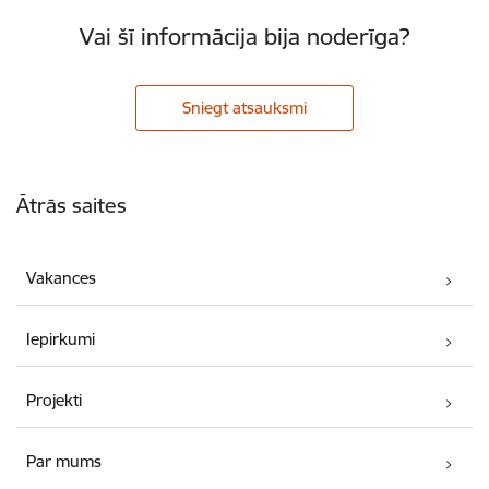
Vai šī informācija bija noderīga?
Sniegt atsauksmi
Kājene
Ātrās saites
Vakances
Iepirkumi
Projekti
Par mums