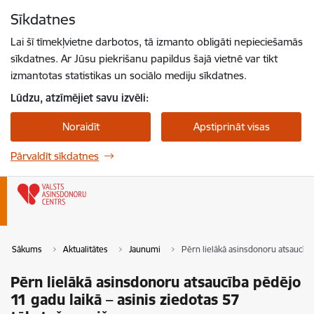
Pāriet uz lapas saturu
Sīkdatnes
Spied
lai meklētu
Enter
Lai šī tīmekļvietne darbotos, tā izmanto obligāti nepieciešamās
sīkdatnes. Ar Jūsu piekrišanu papildus šajā vietnē var tikt
izmantotas statistikas un sociālo mediju sīkdatnes.
Lūdzu, atzīmējiet savu izvēli:
Noraidīt
Apstiprināt visas
Pārvaldīt sīkdatnes
Sākums
Aktualitātes
Jaunumi
Pērn lielākā asinsdonoru atsaucība
Pērn lielākā asinsdonoru atsaucība pēdējo
11 gadu laikā – asinis ziedotas 57