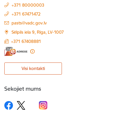
+371 80000003
+371 67471472
E-pasts:
pasts@vadc.gov.lv
Sēlpils iela 9, Rīga, LV-1007
+371 67408881
Visi kontakti
Sekojiet mums