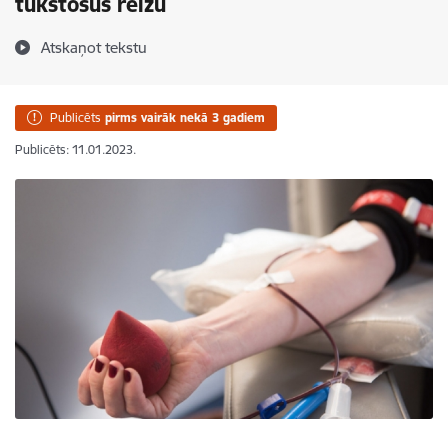
tūkstošus reižu
Atskaņot tekstu
Publicēts
pirms vairāk nekā 3 gadiem
Publicēts: 11.01.2023.