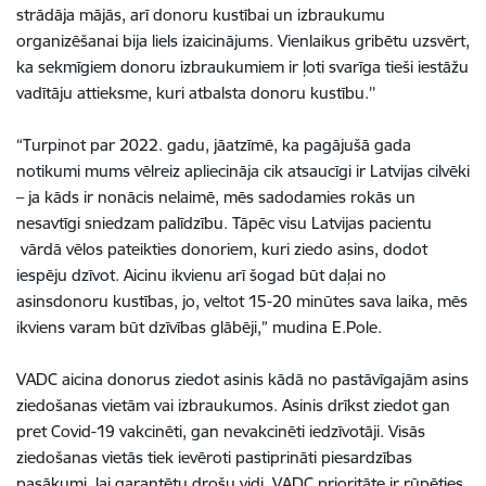
strādāja mājās, arī donoru kustībai un izbraukumu
organizēšanai bija liels izaicinājums. Vienlaikus gribētu uzsvērt,
ka sekmīgiem donoru izbraukumiem ir ļoti svarīga tieši iestāžu
vadītāju attieksme, kuri atbalsta donoru kustību.’’
“Turpinot par 2022. gadu, jāatzīmē, ka pagājušā gada
notikumi mums vēlreiz apliecināja cik atsaucīgi ir Latvijas cilvēki
– ja kāds ir nonācis nelaimē, mēs sadodamies rokās un
nesavtīgi sniedzam palīdzību. Tāpēc visu Latvijas pacientu
vārdā vēlos pateikties donoriem, kuri ziedo asins, dodot
iespēju dzīvot. Aicinu ikvienu arī šogad būt daļai no
asinsdonoru kustības, jo, veltot 15-20 minūtes sava laika, mēs
ikviens varam būt dzīvības glābēji,” mudina E.Pole.
VADC aicina donorus ziedot asinis kādā no pastāvīgajām asins
ziedošanas vietām vai izbraukumos. Asinis drīkst ziedot gan
pret Covid-19 vakcinēti, gan nevakcinēti iedzīvotāji. Visās
ziedošanas vietās tiek ievēroti pastiprināti piesardzības
pasākumi, lai garantētu drošu vidi. VADC prioritāte ir rūpēties