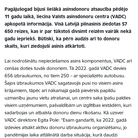
Pagājušogad bijusi lielākā asinsdonoru atsaucība pēdējo
11 gadu laikā, liecina Valsts asinsdonoru centra (VADC)
apkopotā informācija. Visā Latvijā pilnasinis ziedotas 57
650 reizes, kas ir par tūkstoš divsimt reizēm vairāk nekā
gadu iepriekš. Būtiski, ka pērn audzis arī to donoru
skaits, kuri ziedojuši asinis atkārtoti.
Lai nodrošinātu nepieciešamos asins komponentus, VADC arī
cenšas doties tuvāk donoriem. Tā 2022. gadā VADC devies
656 izbraukumos, no tiem 250 – ar specializēto autobusu.
Šajos izbraukumos VADC sagatavojis pusi no visiem asins
krājumiem, tāpēc arī nākamajā gadā pievērsīs papildu
uzmanību jaunu vietu atrašanai, un centrs saka īpašu paldies
visiem uzņēmumiem, pašvaldībām un izglītības iestādēm, kuri
sadarbojas un atbalsta donoru dienu rīkošanu. Kā uzsver
VADC direktore Egita Pole: ‘’Esam gandarīti, ka 2022. gadā
izdevies atsākt aktīvu donoru izbraukumu organizēšanu, jo
pandēmijas laika attālinātā darba situācija, kurā daudzi