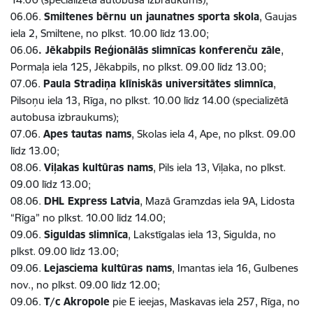
06.06.
Smiltenes bērnu un jaunatnes sporta skola
, Gaujas
iela 2, Smiltene, no plkst. 10.00 līdz 13.00;
06.06
. Jēkabpils Reģionālās slimnīcas konferenču zāle
,
Pormaļa iela 125, Jēkabpils, no plkst. 09.00 līdz 13.00;
07.06.
Paula Stradiņa klīniskās universitātes slimnīca
,
Pilsoņu iela 13, Rīga, no plkst. 10.00 līdz 14.00 (specializētā
autobusa izbraukums);
07.06.
Apes tautas nams
, Skolas iela 4, Ape, no plkst. 09.00
līdz 13.00;
08.06.
Viļakas kultūras nams
, Pils iela 13, Viļaka, no plkst.
09.00 līdz 13.00;
08.06.
DHL Express Latvia
, Mazā Gramzdas iela 9A, Lidosta
“Rīga” no plkst. 10.00 līdz 14.00;
09.06.
Siguldas slimnīca
, Lakstīgalas iela 13, Sigulda, no
plkst. 09.00 līdz 13.00;
09.06.
Lejasciema kultūras nams
, Imantas iela 16, Gulbenes
nov., no plkst. 09.00 līdz 12.00;
09.06.
T/c Akropole
pie E ieejas, Maskavas iela 257, Rīga, no