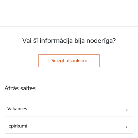
Vai šī informācija bija noderīga?
Sniegt atsauksmi
Kājene
Ātrās saites
Vakances
Iepirkumi