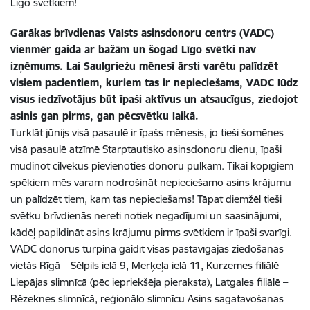
Līgo svētkiem!
Garākas brīvdienas Valsts asinsdonoru centrs (VADC)
vienmēr gaida ar bažām un šogad Līgo svētki nav
izņēmums. Lai Saulgriežu mēnesī ārsti varētu palīdzēt
visiem pacientiem, kuriem tas ir nepieciešams, VADC lūdz
visus iedzīvotājus būt īpaši aktīvus un atsaucīgus, ziedojot
asinis gan pirms, gan pēcsvētku laikā.
Turklāt jūnijs visā pasaulē ir īpašs mēnesis, jo tieši šomēnes
visā pasaulē atzīmē Starptautisko asinsdonoru dienu, īpaši
mudinot cilvēkus pievienoties donoru pulkam. Tikai kopīgiem
spēkiem mēs varam nodrošināt nepieciešamo asins krājumu
un palīdzēt tiem, kam tas nepieciešams! Tāpat diemžēl tieši
svētku brīvdienās nereti notiek negadījumi un saasinājumi,
kādēļ papildināt asins krājumu pirms svētkiem ir īpaši svarīgi.
VADC donorus turpina gaidīt visās pastāvīgajās ziedošanas
vietās Rīgā – Sēlpils ielā 9, Merķeļa ielā 11, Kurzemes filiālē –
Liepājas slimnīcā (pēc iepriekšēja pieraksta), Latgales filiālē –
Rēzeknes slimnīcā, reģionālo slimnīcu Asins sagatavošanas