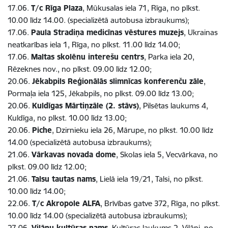
17.06.
T/c Rīga Plaza
, Mūkusalas iela 71, Rīga, no plkst.
10.00 līdz 14.00. (specializētā autobusa izbraukums);
17.06.
Paula Stradiņa medicīnas vēstures muzejs
, Ukrainas
neatkarības iela 1, Rīga, no plkst. 11.00 līdz 14.00;
17.06.
Maltas skolēnu interešu centrs
, Parka iela 20,
Rēzeknes nov., no plkst. 09.00 līdz 12.00;
20.06.
Jēkabpils Reģionālās slimnīcas konferenču zāle
,
Pormaļa iela 125, Jēkabpils, no plkst. 09.00 līdz 13.00;
20.06.
Kuldīgas Mārtiņzāle (2. stāvs)
, Pilsētas laukums 4,
Kuldīga, no plkst. 10.00 līdz 13.00;
20.06.
Piche
, Dzirnieku iela 26, Mārupe, no plkst. 10.00 līdz
14.00 (specializētā autobusa izbraukums);
21.06.
Vārkavas novada dome
, Skolas iela 5, Vecvārkava, no
plkst. 09.00 līdz 12.00;
21.06.
Talsu tautas nams
, Lielā iela 19/21, Talsi, no plkst.
10.00 līdz 14.00;
22.06.
T/c Akropole ALFA
, Brīvības gatve 372, Rīga, no plkst.
10.00 līdz 14.00 (specializētā autobusa izbraukums);
27.06.
Viļānu kultūras nams
, Kultūras laukums 2, Viļāni, no