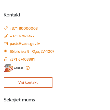
Kontakti
+371 80000003
+371 67471472
E-pasts:
pasts@vadc.gov.lv
Sēlpils iela 9, Rīga, LV-1007
+371 67408881
Visi kontakti
Sekojiet mums