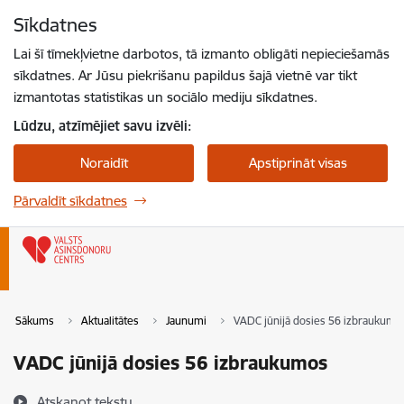
Pāriet uz lapas saturu
Sīkdatnes
Spied
lai meklētu
Enter
Lai šī tīmekļvietne darbotos, tā izmanto obligāti nepieciešamās
sīkdatnes. Ar Jūsu piekrišanu papildus šajā vietnē var tikt
izmantotas statistikas un sociālo mediju sīkdatnes.
Lūdzu, atzīmējiet savu izvēli:
Noraidīt
Apstiprināt visas
Pārvaldīt sīkdatnes
Sākums
Aktualitātes
Jaunumi
VADC jūnijā dosies 56 izbraukumo
VADC jūnijā dosies 56 izbraukumos
Atskaņot tekstu