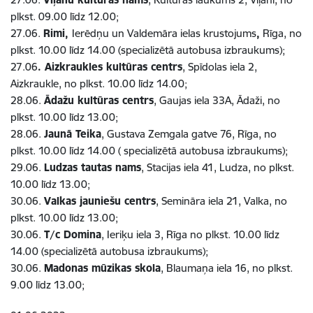
plkst. 09.00 līdz 12.00;
27.06.
Rimi,
Ierēdņu un Valdemāra ielas krustojums
,
Rīga, no
plkst. 10.00 līdz 14.00 (specializētā autobusa izbraukums);
27.06
. Aizkraukles kultūras centrs
, Spīdolas iela 2,
Aizkraukle, no plkst. 10.00 līdz 14.00;
28.06.
Ādažu kultūras centrs
, Gaujas iela 33A, Ādaži, no
plkst. 10.00 līdz 13.00;
28.06.
Jaunā Teika
, Gustava Zemgala gatve 76, Rīga, no
plkst. 10.00 līdz 14.00 ( specializētā autobusa izbraukums);
29.06.
Ludzas tautas nams
, Stacijas iela 41, Ludza, no plkst.
10.00 līdz 13.00;
30.06.
Valkas jauniešu centrs
, Semināra iela 21, Valka, no
plkst. 10.00 līdz 13.00;
30.06.
T/c Domina
, Ieriķu iela 3, Rīga no plkst. 10.00 līdz
14.00 (specializētā autobusa izbraukums);
30.06.
Madonas mūzikas skola
, Blaumaņa iela 16, no plkst.
9.00 līdz 13.00;