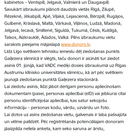
kabinetos – Ventspilī, Jelgavā, Valmierā un Daugavpilī.
Savukārt izbraukumi plānoti daudzās vietās Rīgā, Zilupē,
Rēzeknē, Jēkabpilī, Apē, Viļakā, Lejasciemā, Bērzpilī, Rugājos,
Gulbenē, Krāslavā, Maltā, Vārkavā, Viļānos, Ludzā, Madonā,
Jelgavā, Iecavā, Smiltenē, Siguldā, Tukumā, Cēsīs, Kuldīgā,
Talsos, Aizkrauklē, Ādažos, Valkā. Pilns izbraukumu vietu
saraksts pieejams mājaslapā
www.donors.lv
.
Līdz Līgo svētkiem tehnisku iemeslu dēļ ziedošanas punkts
Gaiļezera slimnīcā ir slēgts, taču donori ir aicināti tur ziedot
asinis 01. jūnijā, kad VADC mediķi dosies izbraukumā uz Rīgas
Austrumu klīnisko universitātes slimnīcu, kā arī pēc svētkiem
jaunajā ziedošanas punktā Gaiļezera stacionārā.
Lai ziedotu asinis, līdzi jābūt derīgam personu apliecinošam
dokumentam (pasei, personas apliecībai (eID) vai jebkurai citai
personu identificējošai apliecībai, kas satur sekojošu
informāciju – personas kodu, vārdu, uzvārdu un foto.
Lai dotos uz asins ziedošanas vietu, galvenais ir laba pašsajūta
un vēlme palīdzēt. Pēc reģistrēšanās potenciālajam donoram
jāaizpilda neliela anketa, kam seko saruna ar ārstu,