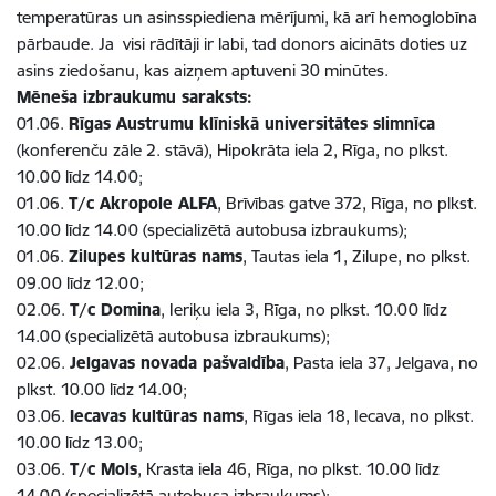
temperatūras un asinsspiediena mērījumi, kā arī hemoglobīna
pārbaude. Ja visi rādītāji ir labi, tad donors aicināts doties uz
asins ziedošanu, kas aizņem aptuveni 30 minūtes.
Mēneša izbraukumu saraksts:
01.06.
Rīgas Austrumu klīniskā universitātes slimnīca
(konferenču zāle 2. stāvā), Hipokrāta iela 2, Rīga, no plkst.
10.00 līdz 14.00;
01.06.
T/c Akropole ALFA
, Brīvības gatve 372, Rīga, no plkst.
10.00 līdz 14.00 (specializētā autobusa izbraukums);
01.06.
Zilupes kultūras nams
, Tautas iela 1, Zilupe, no plkst.
09.00 līdz 12.00;
02.06.
T/c Domina
, Ieriķu iela 3, Rīga, no plkst. 10.00 līdz
14.00 (specializētā autobusa izbraukums);
02.06.
Jelgavas novada pašvaldība
, Pasta iela 37, Jelgava, no
plkst. 10.00 līdz 14.00;
03.06.
Iecavas kultūras nams
, Rīgas iela 18, Iecava, no plkst.
10.00 līdz 13.00;
03.06.
T/c Mols
, Krasta iela 46, Rīga, no plkst. 10.00 līdz
14.00 (specializētā autobusa izbraukums);