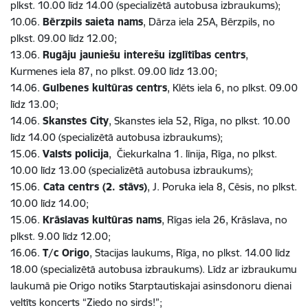
plkst. 10.00 līdz 14.00 (specializētā autobusa izbraukums);
10.06.
Bērzpils saieta nams
, Dārza iela 25A, Bērzpils, no
plkst. 09.00 līdz 12.00;
13.06.
Rugāju jauniešu interešu izglītības centrs
,
Kurmenes iela 87, no plkst. 09.00 līdz 13.00;
14.06.
Gulbenes kultūras centrs
, Klēts iela 6, no plkst. 09.00
līdz 13.00;
14.06.
Skanstes City
, Skanstes iela 52, Rīga, no plkst. 10.00
līdz 14.00 (specializētā autobusa izbraukums);
15.06.
Valsts policija
, Čiekurkalna 1. līnija, Rīga, no plkst.
10.00 līdz 13.00 (specializētā autobusa izbraukums);
15.06.
Cata centrs (2. stāvs)
, J. Poruka iela 8, Cēsis, no plkst.
10.00 līdz 14.00;
15.06.
Krāslavas kultūras nams
, Rīgas iela 26, Krāslava, no
plkst. 9.00 līdz 12.00;
16.06.
T/c Origo
, Stacijas laukums, Rīga, no plkst. 14.00 līdz
18.00 (specializētā autobusa izbraukums). Līdz ar izbraukumu
laukumā pie Origo notiks Starptautiskajai asinsdonoru dienai
veltīts koncerts “Ziedo no sirds!”;