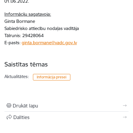
01.06.2022.
Informāciju sagatavoja:
Ginta Bormane
Sabiedrisko attiecību nodaļas vadītāja
Tālrunis: 29428064
E-pasts:
ginta.bormane@vadc.gov.lv
Saistītas tēmas
Aktualitātes:
Informācija presei
Drukāt lapu
Dalīties