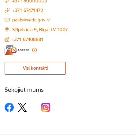
+371 80000003
+371 67471472
E-pasts:
pasts@vadc.gov.lv
Sēlpils iela 9, Rīga, LV-1007
+371 67408881
Visi kontakti
Sekojiet mums