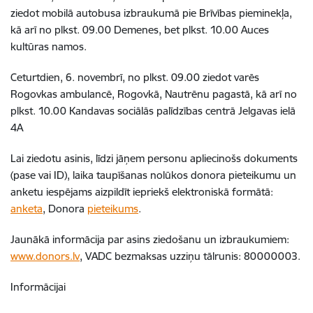
ziedot mobilā autobusa izbraukumā pie Brīvības pieminekļa,
kā arī no plkst. 09.00 Demenes, bet plkst. 10.00 Auces
kultūras namos.
Ceturtdien, 6. novembrī, no plkst. 09.00 ziedot varēs
Rogovkas ambulancē, Rogovkā, Nautrēnu pagastā, kā arī no
plkst. 10.00 Kandavas sociālās palīdzības centrā Jelgavas ielā
4A
Lai ziedotu asinis, līdzi jāņem personu apliecinošs dokuments
(pase vai ID), laika taupīšanas nolūkos donora pieteikumu un
anketu iespējams aizpildīt iepriekš elektroniskā formātā:
anketa
, Donora
pieteikums
.
Jaunākā informācija par asins ziedošanu un izbraukumiem:
www.donors.lv
, VADC bezmaksas uzziņu tālrunis: 80000003.
Informācijai