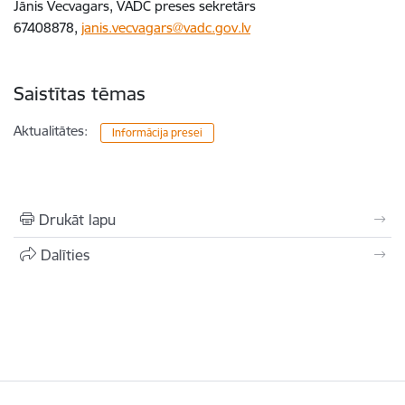
Jānis Vecvagars, VADC preses sekretārs
67408878,
janis.vecvagars@vadc.gov.lv
Saistītas tēmas
Aktualitātes:
Informācija presei
Drukāt lapu
Dalīties