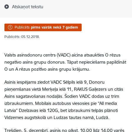
Atskaņot tekstu
Publicēts
pirms vairāk nekā 7 gadiem
Publicēts: 05.12.2018.
Valsts asinsdonoru centrs (VADC) aicina atsaukties O rēzus
negatīvo asins grupu donorus. Tāpat nepieciešams papildināt
O un A rēzus pozitīvo asins grupu krājumu.
Asinis iespējams ziedot VADC Sēlpils ielā 9, Donoru
pieņemšanas vietā Merķeļa ielā 11, RAKUS Gaiļezers un citās
Asins sagatavošanas nodaļās. Šodien VADC dodas uz trim
izbraukumiem. Mobilais autobuss viesosies pie “All media
Latvia” Dzelzavas ielā 120G, bet izbraukumi telpās plānoti
Vidzemes augstskolā un Ludzas tautas namā, Ludzā.
Trešdien, 5. decembrī, asinis no plkst. 10.00 līdz 14.00 varēs