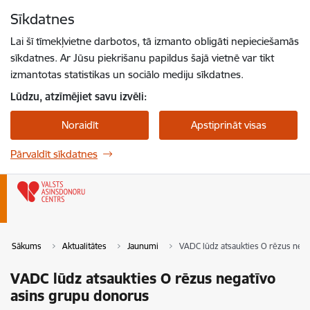
Pāriet uz lapas saturu
Sīkdatnes
Spied
lai meklētu
Enter
Lai šī tīmekļvietne darbotos, tā izmanto obligāti nepieciešamās
sīkdatnes. Ar Jūsu piekrišanu papildus šajā vietnē var tikt
izmantotas statistikas un sociālo mediju sīkdatnes.
Lūdzu, atzīmējiet savu izvēli:
Noraidīt
Apstiprināt visas
Pārvaldīt sīkdatnes
Sākums
Aktualitātes
Jaunumi
VADC lūdz atsaukties O rēzus neg
VADC lūdz atsaukties O rēzus negatīvo
asins grupu donorus