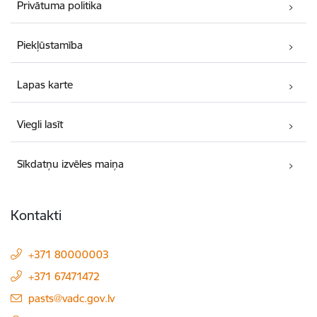
Privātuma politika
Piekļūstamība
Lapas karte
Viegli lasīt
Sīkdatņu izvēles maiņa
Kontakti
+371 80000003
+371 67471472
E-pasts:
pasts@vadc.gov.lv