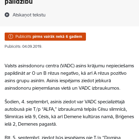
palīdzību
Atskaņot tekstu
Publicēts
pirms vairāk nekā 6 gadiem
Publicēts: 04.09.2019.
Valsts asinsdonoru centra (VADC) asins krājumu nepieciešams
papildināt ar O un B rēzus negatīvo, kā arī A rēzus pozitīvo
asins grupu asinīm. Asinis iespējams ziedot jebkurā
asinsdonoru pieņemšanas vietā un VADC izbraukumos.
Šodien, 4. septembrī, asinis ziedot var VADC specializētajā
autobusā pie T/p “ALFA,” izbraukumā telpās Cēsu slimnīcā,
Slimnīcas ielā 9, Cēsīs, kā arī Demene kultūras namā, Briģenes
ielā 2, Demenes pagastā.
Rīt, 5. septembrī, ziedot būs iespējams pie T/p “Domina