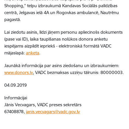
Shopping,” telpu izbraukumā Kandavas Sociālās palīdzības
centrā, Jelgavas ielā 4A un Rogovkas ambulancē, Nautrēnu
pagastā.
Lai ziedotu asinis, līdzi jāņem personu apliecinošs dokuments
(pase vai ID), laika taupīšanas nolūkos donora anketu
iespējams aizpildīt iepriekš - elektroniskā formātā VADC
mājaslapā:
anketa
.
Jaunākā informācija par asins ziedošanu un izbraukumiem:
www.donors.lv
, VADC bezmaksas uzziņu tālrunis: 80000003.
04.09.2019
Informācijai
Jānis Vecvagars, VADC preses sekretārs
67408878,
janis.vecvagars@vadc.gov.lv