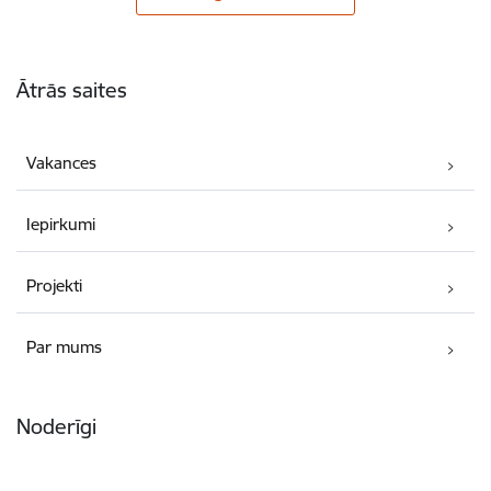
Kājene
Ātrās saites
Vakances
Iepirkumi
Projekti
Par mums
Noderīgi