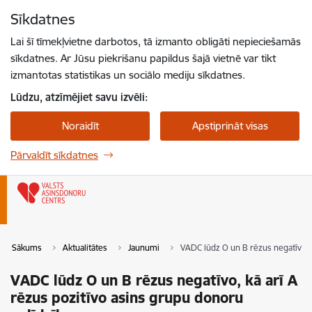
Pāriet uz lapas saturu
Sīkdatnes
Spied
lai meklētu
Enter
Lai šī tīmekļvietne darbotos, tā izmanto obligāti nepieciešamās
sīkdatnes. Ar Jūsu piekrišanu papildus šajā vietnē var tikt
izmantotas statistikas un sociālo mediju sīkdatnes.
Lūdzu, atzīmējiet savu izvēli:
Noraidīt
Apstiprināt visas
Pārvaldīt sīkdatnes
Sākums
Aktualitātes
Jaunumi
VADC lūdz O un B rēzus negatīvo, k
VADC lūdz O un B rēzus negatīvo, kā arī A
rēzus pozitīvo asins grupu donoru