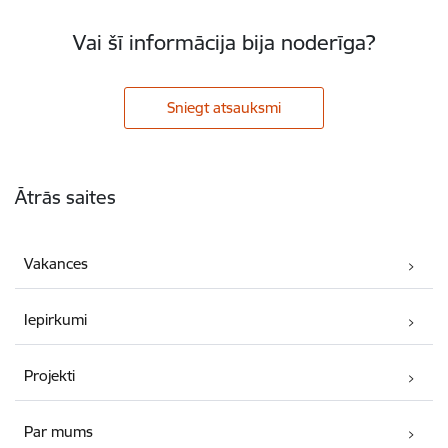
Vai šī informācija bija noderīga?
Sniegt atsauksmi
Kājene
Ātrās saites
Vakances
Iepirkumi
Projekti
Par mums