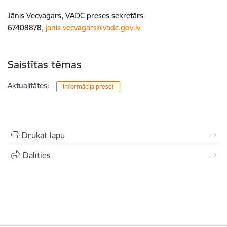
Jānis Vecvagars, VADC preses sekretārs
67408878,
janis.vecvagars@vadc.gov.lv
Saistītas tēmas
Aktualitātes:
Informācija presei
Drukāt lapu
Dalīties