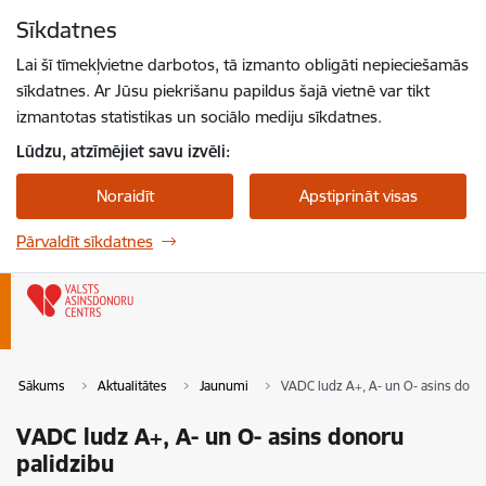
Pāriet uz lapas saturu
Sīkdatnes
Spied
lai meklētu
Enter
Lai šī tīmekļvietne darbotos, tā izmanto obligāti nepieciešamās
sīkdatnes. Ar Jūsu piekrišanu papildus šajā vietnē var tikt
izmantotas statistikas un sociālo mediju sīkdatnes.
Lūdzu, atzīmējiet savu izvēli:
Noraidīt
Apstiprināt visas
Pārvaldīt sīkdatnes
Sākums
Aktualitātes
Jaunumi
VADC ludz A+, A- un O- asins dono
VADC ludz A+, A- un O- asins donoru
palidzibu