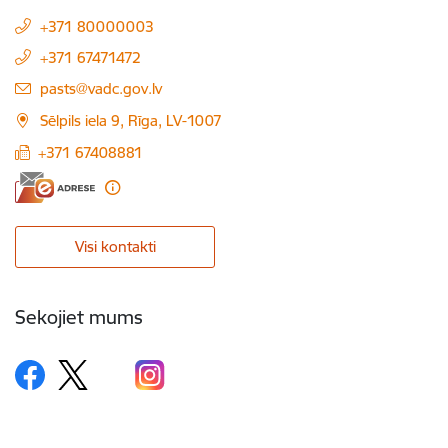
+371 80000003
+371 67471472
E-pasts:
pasts@vadc.gov.lv
Sēlpils iela 9, Rīga, LV-1007
+371 67408881
Visi kontakti
Sekojiet mums