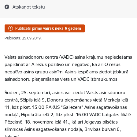
Atskaņot tekstu
Publicēts
pirms vairāk nekā 6 gadiem
Publicēts: 25.09.2019.
Valsts asinsdonoru centra (VADC) asins krājumu nepieciešams
papildināt ar A rēzus pozitīvo un negatīvo, kā arī O rēzus
negatīvo asins grupu asinīm. Asinis iespējams ziedot jebkurā
asinsdonoru pieņemšanas vietā un VADC izbraukumos.
Šodien, 25. septembrī, asinis var ziedot Valsts asinsdonoru
centrā, Sēlpils ielā 9, Donoru pieņemšanas vietā Merķeļa ielā
11, līdz plkst. 15.00 RAKUS “Gaiļezers” Asins sagatavošanas
nodaļā, Hipokrāta ielā 2, līdz plkst. 16.00 VADC Latgales filiālē
Rēzeknē, 18. novembra ielā 41., kā arī Jelgavas pilsētas
slimnīcas Asins sagatavošanas nodaļā, Brīvības bulvārī 6,
Jelgavā.