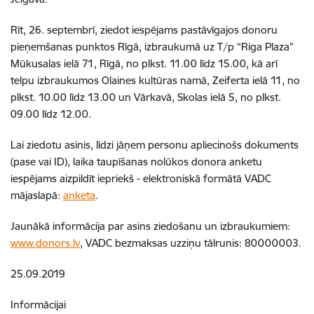
Rīt, 26. septembrī, ziedot iespējams pastāvīgajos donoru
pieņemšanas punktos Rīgā, izbraukumā uz T/p “Riga Plaza”
Mūkusalas ielā 71, Rīgā, no plkst. 11.00 līdz 15.00, kā arī
telpu izbraukumos Olaines kultūras namā, Zeiferta ielā 11, no
plkst. 10.00 līdz 13.00 un Vārkavā, Skolas ielā 5, no plkst.
09.00 līdz 12.00.
Lai ziedotu asinis, līdzi jāņem personu apliecinošs dokuments
(pase vai ID), laika taupīšanas nolūkos donora anketu
iespējams aizpildīt iepriekš - elektroniskā formātā VADC
mājaslapā:
anketa
.
Jaunākā informācija par asins ziedošanu un izbraukumiem:
www.donors.lv
, VADC bezmaksas uzziņu tālrunis: 80000003.
25.09.2019
Informācijai