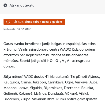
Atskaņot tekstu
Publicēts
pirms vairāk nekā 6 gadiem
Publicēts: 02.07.2020.
Garās svētku brīvdienas jūnija beigās ir iespaidojušas asins
krājumu, Valsts asinsdonoru centrs (VADC) lūdz donoriem
atcerēties par nepieciešamību ziedot asinis arī vasaras
mēnešos. Šobrīd ļoti gaidīti ir O-, O+, A-, A+ asinsgrupu
donori.
Jūlija mēnesī VADC dosies 41 izbraukumā. Tie plānoti Viļānos,
Kauguros, Olainē, Jēkabpilī, Carnikavā, Ogrē, Vārkavā, Aucē,
Madonā, Iecavā, Siguldā, Biķerniekos, Dzērbenē, Bauskā,
Gulbenē, Koknesē, Līvānos, Dundagā, Alūksnē, Viļakā,
Brocēnos, Zilupē. Visvairāk izbraukumu notiks galvaspilsētā.