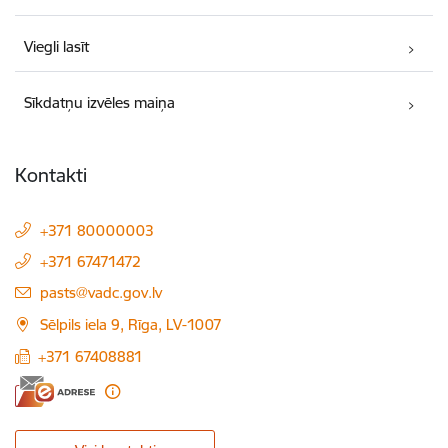
Viegli lasīt
Sīkdatņu izvēles maiņa
Kontakti
+371 80000003
+371 67471472
E-pasts:
pasts@vadc.gov.lv
Sēlpils iela 9, Rīga, LV-1007
+371 67408881