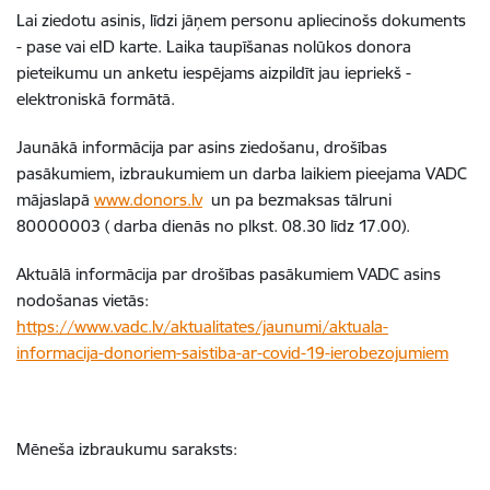
Lai ziedotu asinis, līdzi jāņem personu apliecinošs dokuments
- pase vai eID karte. Laika taupīšanas nolūkos donora
pieteikumu un anketu iespējams aizpildīt jau iepriekš -
elektroniskā formātā.
Jaunākā informācija par asins ziedošanu, drošības
pasākumiem, izbraukumiem un darba laikiem pieejama VADC
mājaslapā
www.donors.lv
un pa bezmaksas tālruni
80000003 ( darba dienās no plkst. 08.30 līdz 17.00).
Aktuālā informācija par drošības pasākumiem VADC asins
nodošanas vietās:
https://www.vadc.lv/aktualitates/jaunumi/aktuala-
informacija-donoriem-saistiba-ar-covid-19-ierobezojumiem
Mēneša izbraukumu saraksts: