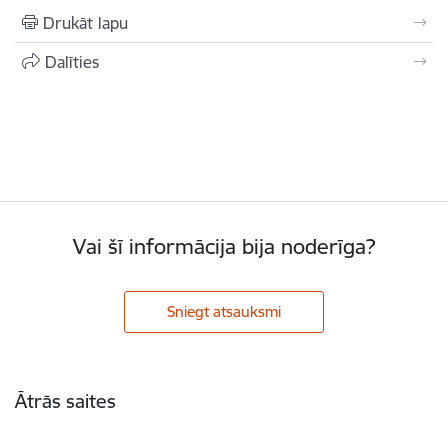
Drukāt lapu
Dalīties
Vai šī informācija bija noderīga?
Sniegt atsauksmi
Kājene
Ātrās saites