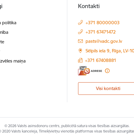
i
Kontakti
 politika
+371 80000003
+371 67471472
mība
E-pasts:
pasts@vadc.gov.lv
te
Sēlpils iela 9, Rīga, LV-
t
+371 67408881
izvēles maiņa
Visi kontakti
© 2026 Valsts asinsdonoru centrs, publicētā satura visas tiesības aizsargātas.
 2020 Valsts kanceleja, Tīmekļvietņu vienotās platformas visas tiesības aizsargāta