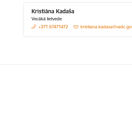
Kristiāna Kadaša
Vecākā lietvede
+371 67471472
E-pasts:
kristiana.kadasa@vadc.gov
Kājene