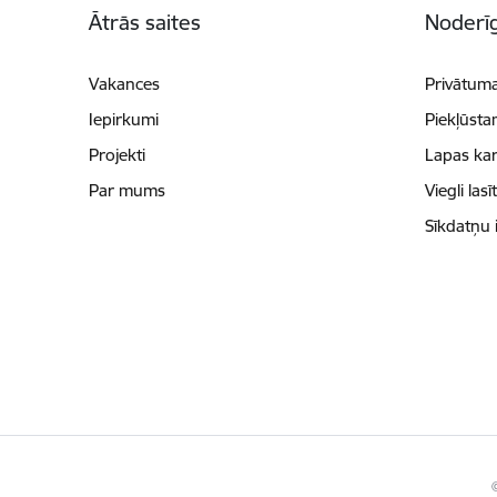
Ātrās saites
Noderīg
Vakances
Privātuma
Iepirkumi
Piekļūsta
Projekti
Lapas kar
Par mums
Viegli lasī
Sīkdatņu 
©