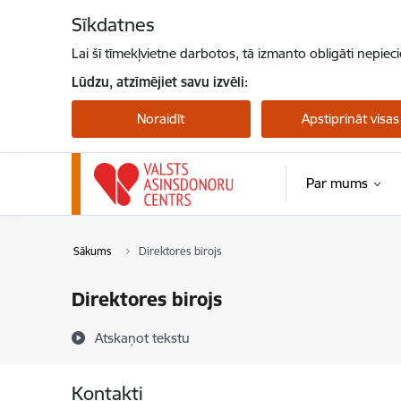
Pāriet uz lapas saturu
Sīkdatnes
Lai šī tīmekļvietne darbotos, tā izmanto obligāti nepiec
Lūdzu, atzīmējiet savu izvēli:
Noraidīt
Apstiprināt visas
Par mums
Sākums
Direktores birojs
Direktores birojs
Atskaņot tekstu
Kontakti