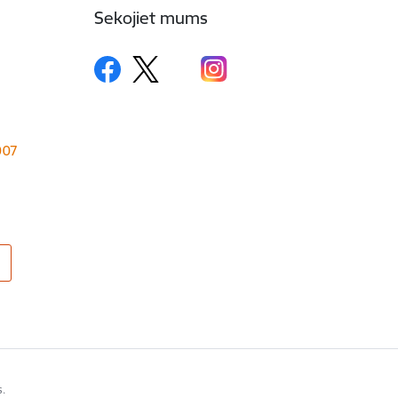
Sekojiet mums
1007
s.