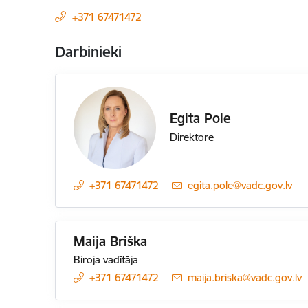
+371 67471472
Darbinieki
Egita Pole
Direktore
+371 67471472
E-pasts:
egita.pole@vadc.gov.lv
Maija Briška
Biroja vadītāja
+371 67471472
E-pasts:
maija.briska@vadc.gov.lv