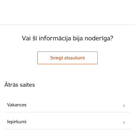
Vai šī informācija bija noderīga?
Sniegt atsauksmi
Kājene
Ātrās saites
Vakances
Iepirkumi