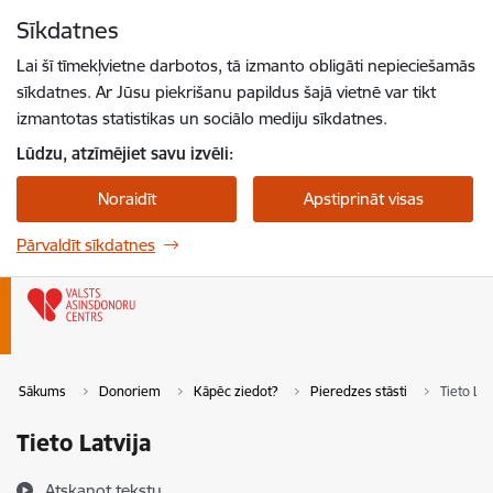
Pāriet uz lapas saturu
Sīkdatnes
Spied
lai meklētu
Enter
Lai šī tīmekļvietne darbotos, tā izmanto obligāti nepieciešamās
sīkdatnes. Ar Jūsu piekrišanu papildus šajā vietnē var tikt
izmantotas statistikas un sociālo mediju sīkdatnes.
Lūdzu, atzīmējiet savu izvēli:
Noraidīt
Apstiprināt visas
Pārvaldīt sīkdatnes
Sākums
Donoriem
Kāpēc ziedot?
Pieredzes stāsti
Tieto Lat
Tieto Latvija
Atskaņot tekstu