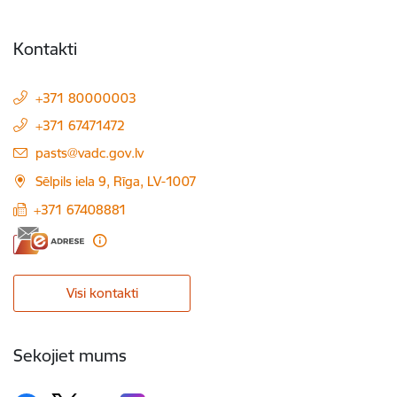
Kontakti
+371 80000003
+371 67471472
E-pasts:
pasts@vadc.gov.lv
Sēlpils iela 9, Rīga, LV-1007
+371 67408881
Visi kontakti
Sekojiet mums