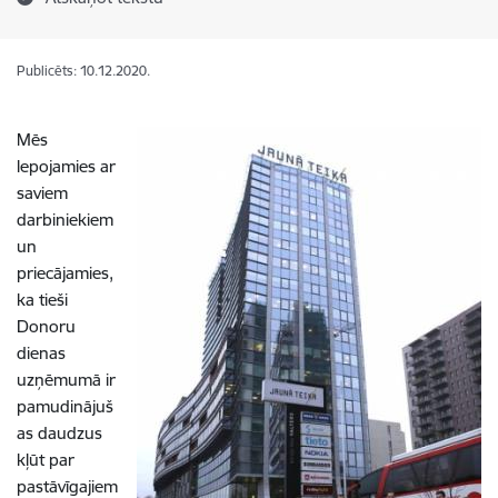
Publicēts: 10.12.2020.
Mēs
lepojamies ar
saviem
darbiniekiem
un
priecājamies,
ka tieši
Donoru
dienas
uzņēmumā ir
pamudinājuš
as daudzus
kļūt par
pastāvīgajiem