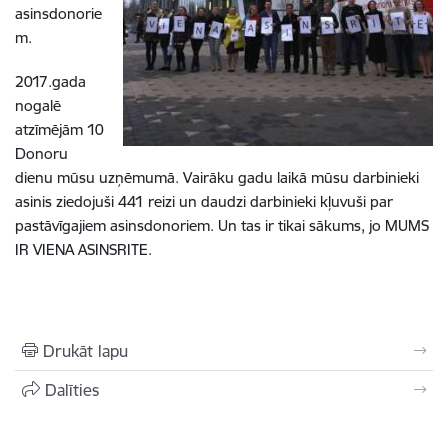
asinsdonorie
m.
2017.gada
nogalē
atzīmējām 10
Donoru
dienu mūsu uzņēmumā. Vairāku gadu laikā mūsu darbinieki
asinis ziedojuši 441 reizi un daudzi darbinieki kļuvuši par
pastāvīgajiem asinsdonoriem. Un tas ir tikai sākums, jo MUMS
IR VIENA ASINSRITE.
Drukāt lapu
Dalīties