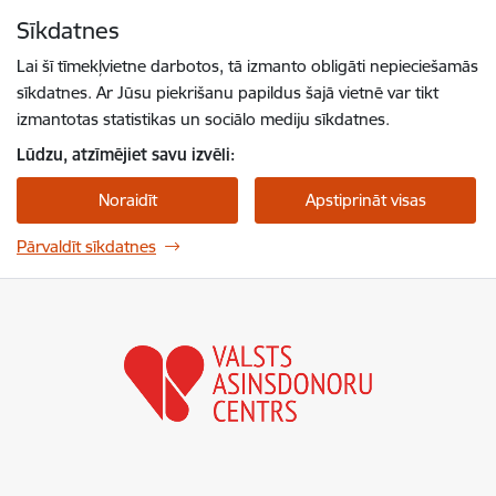
Pāriet uz lapas saturu
Sīkdatnes
Spied
lai meklētu
Enter
Lai šī tīmekļvietne darbotos, tā izmanto obligāti nepieciešamās
sīkdatnes. Ar Jūsu piekrišanu papildus šajā vietnē var tikt
izmantotas statistikas un sociālo mediju sīkdatnes.
Lūdzu, atzīmējiet savu izvēli:
Noraidīt
Apstiprināt visas
Pārvaldīt sīkdatnes
Valsts asinsdonoru centrs