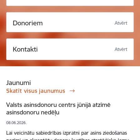
Donoriem
Atvērt
Kontakti
Atvērt
Jaunumi
Skatīt visus jaunumus
Valsts asinsdonoru centrs jūnijā atzīmē
asinsdonoru nedēļu
08.06.2026.
Lai veicinātu sabiedrības izpratni par asins ziedošanas