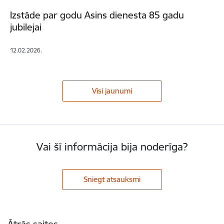
Izstāde par godu Asins dienesta 85 gadu
jubilejai
12.02.2026.
Visi jaunumi
Vai šī informācija bija noderīga?
Sniegt atsauksmi
Kājene