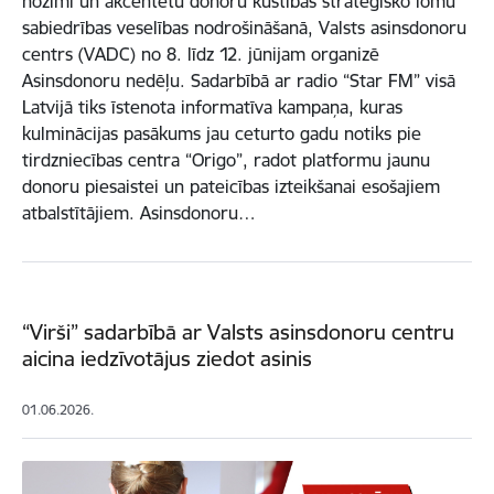
nozīmi un akcentētu donoru kustības stratēģisko lomu
sabiedrības veselības nodrošināšanā, Valsts asinsdonoru
centrs (VADC) no 8. līdz 12. jūnijam organizē
Asinsdonoru nedēļu. Sadarbībā ar radio “Star FM” visā
Latvijā tiks īstenota informatīva kampaņa, kuras
kulminācijas pasākums jau ceturto gadu notiks pie
tirdzniecības centra “Origo”, radot platformu jaunu
donoru piesaistei un pateicības izteikšanai esošajiem
atbalstītājiem. Asinsdonoru…
“Virši” sadarbībā ar Valsts asinsdonoru centru
aicina iedzīvotājus ziedot asinis
01.06.2026.