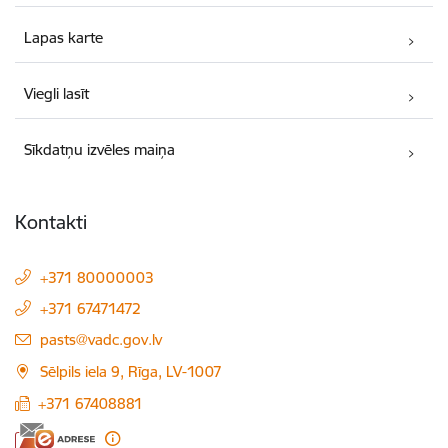
Lapas karte
Viegli lasīt
Sīkdatņu izvēles maiņa
Kontakti
+371 80000003
+371 67471472
E-pasts:
pasts@vadc.gov.lv
Sēlpils iela 9, Rīga, LV-1007
+371 67408881