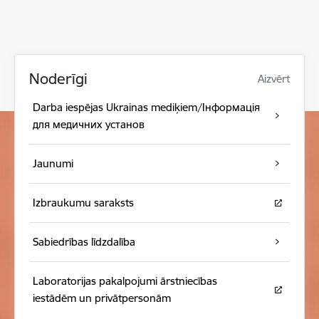
Noderīgi
Aizvērt
Darba iespējas Ukrainas mediķiem/Інформація
для медичних установ
Jaunumi
Izbraukumu saraksts
Sabiedrības līdzdalība
Laboratorijas pakalpojumi ārstniecības
iestādēm un privātpersonām