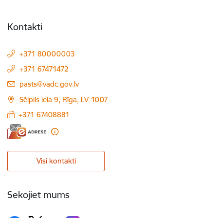
Kontakti
+371 80000003
+371 67471472
E-pasts:
pasts@vadc.gov.lv
Sēlpils iela 9, Rīga, LV-1007
+371 67408881
Visi kontakti
Sekojiet mums