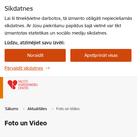
Pāriet uz lapas saturu
Sīkdatnes
Spied
lai meklētu
Enter
Lai šī tīmekļvietne darbotos, tā izmanto obligāti nepieciešamās
sīkdatnes. Ar Jūsu piekrišanu papildus šajā vietnē var tikt
izmantotas statistikas un sociālo mediju sīkdatnes.
Lūdzu, atzīmējiet savu izvēli:
Noraidīt
Apstiprināt visas
Pārvaldīt sīkdatnes
Sākums
Aktualitātes
Foto un Video
Foto un Video