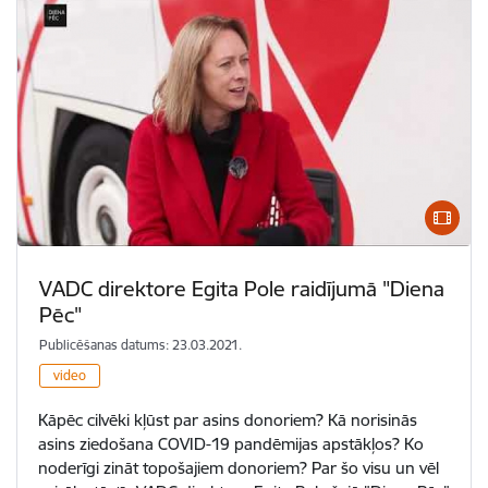
VADC direktore Egita Pole raidījumā "Diena
Pēc"
Publicēšanas datums: 23.03.2021.
video
Kāpēc cilvēki kļūst par asins donoriem? Kā norisinās
asins ziedošana COVID-19 pandēmijas apstākļos? Ko
noderīgi zināt topošajiem donoriem? Par šo visu un vēl