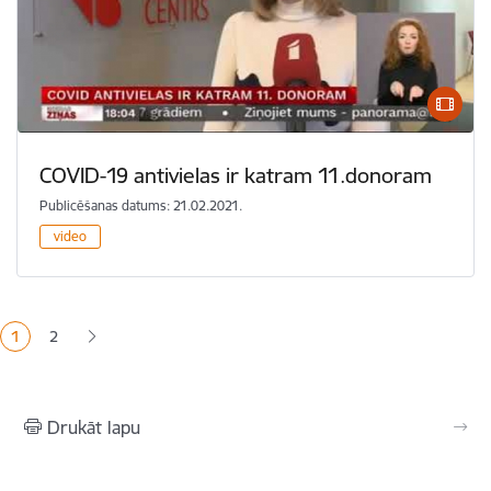
COVID-19 antivielas ir katram 11.donoram
Publicēšanas datums: 21.02.2021.
video
Lapošana
1
2
Pašreizējā lapa
Lapa
Drukāt lapu