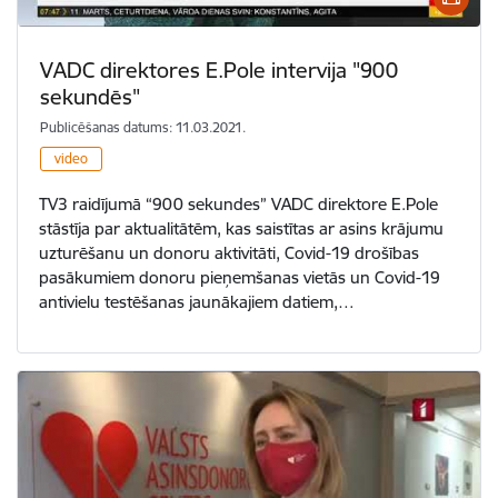
VADC direktores E.Pole intervija "900
sekundēs"
Publicēšanas datums: 11.03.2021.
video
TV3 raidījumā “900 sekundes” VADC direktore E.Pole
stāstīja par aktualitātēm, kas saistītas ar asins krājumu
uzturēšanu un donoru aktivitāti, Covid-19 drošības
pasākumiem donoru pieņemšanas vietās un Covid-19
antivielu testēšanas jaunākajiem datiem,…