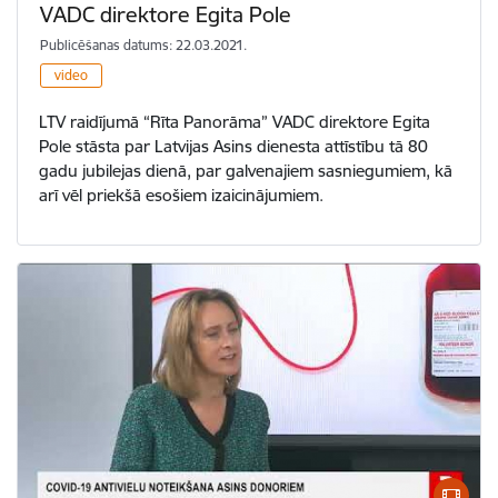
VADC direktore Egita Pole
Publicēšanas datums: 22.03.2021.
video
LTV raidījumā “Rīta Panorāma” VADC direktore Egita
Pole stāsta par Latvijas Asins dienesta attīstību tā 80
gadu jubilejas dienā, par galvenajiem sasniegumiem, kā
arī vēl priekšā esošiem izaicinājumiem.