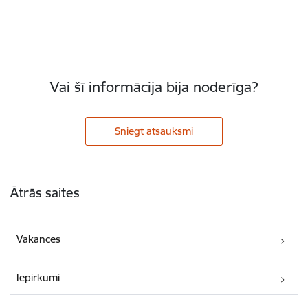
Vai šī informācija bija noderīga?
Sniegt atsauksmi
Kājene
Ātrās saites
Vakances
Iepirkumi