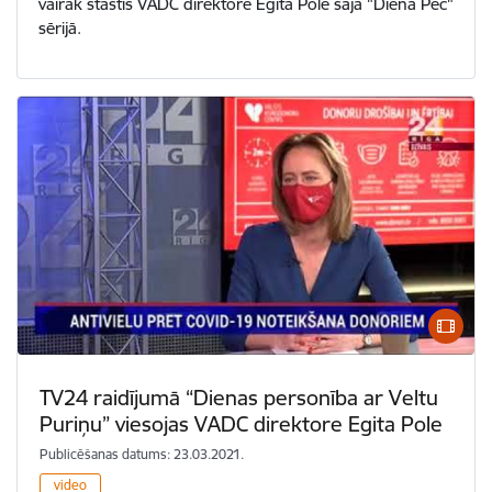
vairāk stāstīs VADC direktore Egita Pole šajā "Diena Pēc"
sērijā.
TV24 raidījumā “Dienas personība ar Veltu
Puriņu” viesojas VADC direktore Egita Pole
Publicēšanas datums: 23.03.2021.
video