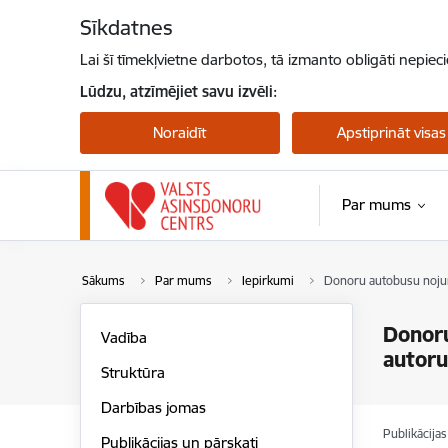
Pāriet uz lapas saturu
Sīkdatnes
Lai šī tīmekļvietne darbotos, tā izmanto obligāti nepiec
Lūdzu, atzīmējiet savu izvēli:
Noraidīt
Apstiprināt visas
Par mums
Sākums
Par mums
Iepirkumi
Donoru autobusu nojum
Donoru
Vadība
autoru
Struktūra
Darbības jomas
Publikācija
Publikācijas un pārskati