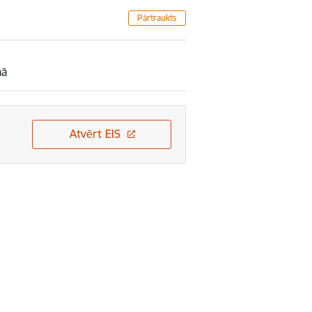
Pārtraukts
mā
Atvērt EIS