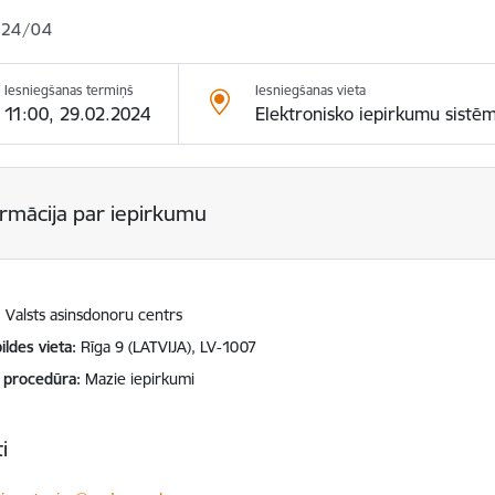
024/04
Iesniegšanas termiņš
Iesniegšanas vieta
11:00, 29.02.2024
Elektronisko iepirkumu sistē
ormācija par iepirkumu
Valsts asinsdonoru centrs
ildes vieta
Rīga 9 (LATVIJA), LV-1007
 procedūra
Mazie iepirkumi
i