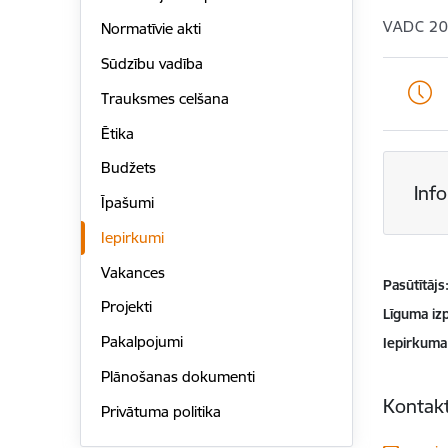
VADC 2
Normatīvie akti
Sūdzību vadība
Trauksmes celšana
Ētika
Budžets
Inf
Īpašumi
Iepirkumi
Vakances
Pasūtītājs
Projekti
Līguma izp
Pakalpojumi
Iepirkuma
Plānošanas dokumenti
Kontakt
Privātuma politika