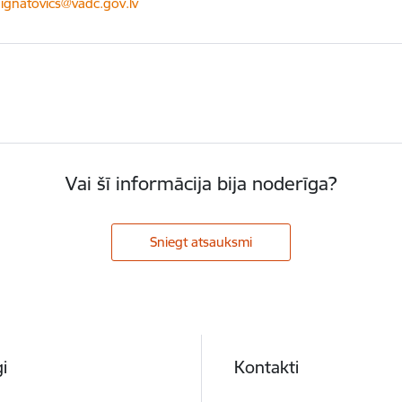
ts:
.ignatovics@vadc.gov.lv
Vai šī informācija bija noderīga?
Sniegt atsauksmi
i
Kontakti