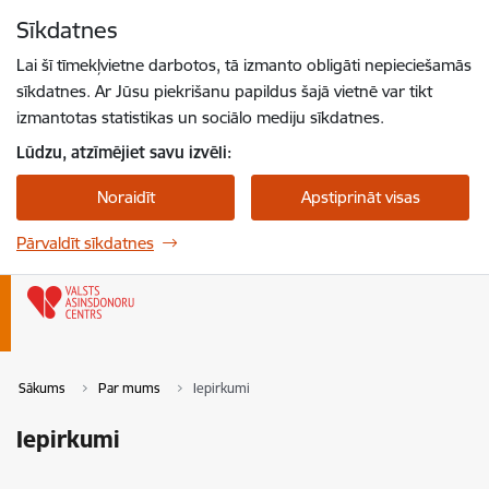
Pāriet uz lapas saturu
Sīkdatnes
Spied
lai meklētu
Enter
Lai šī tīmekļvietne darbotos, tā izmanto obligāti nepieciešamās
sīkdatnes. Ar Jūsu piekrišanu papildus šajā vietnē var tikt
izmantotas statistikas un sociālo mediju sīkdatnes.
Lūdzu, atzīmējiet savu izvēli:
Noraidīt
Apstiprināt visas
Pārvaldīt sīkdatnes
Sākums
Par mums
Iepirkumi
Iepirkumi