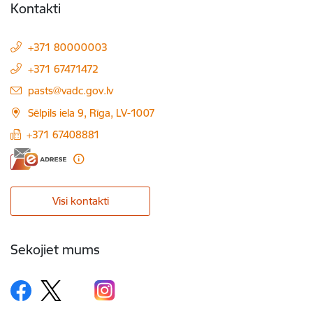
Kontakti
+371 80000003
+371 67471472
E-pasts:
pasts@vadc.gov.lv
Sēlpils iela 9, Rīga, LV-1007
+371 67408881
Visi kontakti
Sekojiet mums