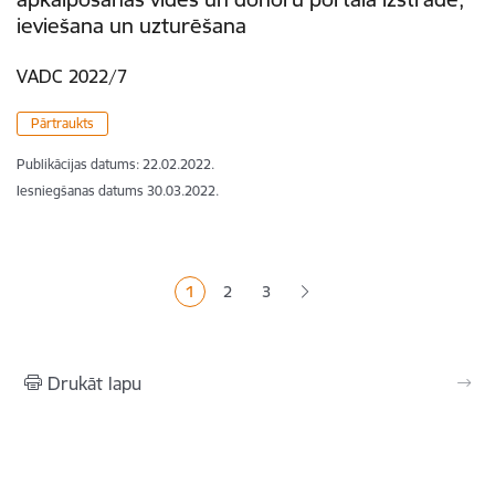
ieviešana un uzturēšana
VADC 2022/7
Pārtraukts
Publikācijas datums:
22.02.2022.
Iesniegšanas datums
30.03.2022.
Lapošana
1
2
3
Pašreizējā lapa
Lapa
Lapa
Drukāt lapu