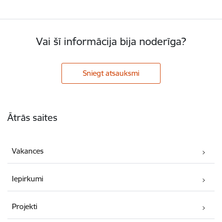
Vai šī informācija bija noderīga?
Sniegt atsauksmi
Kājene
Ātrās saites
Vakances
Iepirkumi
Projekti