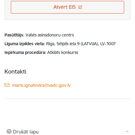
Atvērt EIS
Pasūtītājs
Valsts asinsdonoru centrs
Līguma izpildes vieta
Rīga, Sēlpils iela 9 (LATVIJA), LV-1007
Iepirkuma procedūra
Atklāts konkurss
Kontakti
E-pasts:
maris.ignatovics@vadc.gov.lv
Drukāt lapu