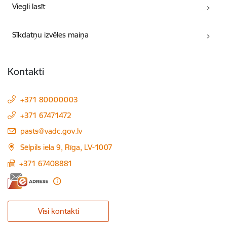
Viegli lasīt
Sīkdatņu izvēles maiņa
Kontakti
+371 80000003
+371 67471472
E-pasts:
pasts@vadc.gov.lv
Sēlpils iela 9, Rīga, LV-1007
+371 67408881
Visi kontakti