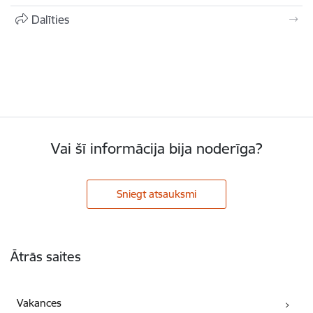
Dalīties
Vai šī informācija bija noderīga?
Sniegt atsauksmi
Kājene
Ātrās saites
Vakances