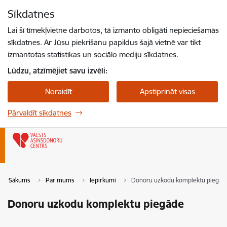
Pāriet uz lapas saturu
Sīkdatnes
Spied
lai meklētu
Enter
Lai šī tīmekļvietne darbotos, tā izmanto obligāti nepieciešamās
sīkdatnes. Ar Jūsu piekrišanu papildus šajā vietnē var tikt
izmantotas statistikas un sociālo mediju sīkdatnes.
Lūdzu, atzīmējiet savu izvēli:
Noraidīt
Apstiprināt visas
Pārvaldīt sīkdatnes
Sākums
Par mums
Iepirkumi
Donoru uzkodu komplektu piegād
Donoru uzkodu komplektu piegāde