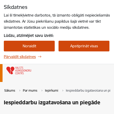
Pāriet uz lapas saturu
Sīkdatnes
Spied
lai meklētu
Enter
Lai šī tīmekļvietne darbotos, tā izmanto obligāti nepieciešamās
sīkdatnes. Ar Jūsu piekrišanu papildus šajā vietnē var tikt
izmantotas statistikas un sociālo mediju sīkdatnes.
Lūdzu, atzīmējiet savu izvēli:
Noraidīt
Apstiprināt visas
Pārvaldīt sīkdatnes
Sākums
Par mums
Iepirkumi
Iespieddarbu izgatavošana un pie
Iespieddarbu izgatavošana un piegāde