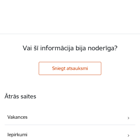
Vai šī informācija bija noderīga?
Sniegt atsauksmi
Kājene
Ātrās saites
Vakances
Iepirkumi