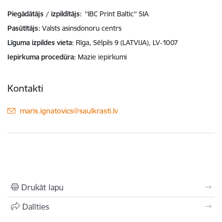
Piegādātājs / izpildītājs:
''IBC Print Baltic'' SIA
Pasūtītājs
Valsts asinsdonoru centrs
Līguma izpildes vieta
Rīga, Sēlpils 9 (LATVIJA), LV-1007
Iepirkuma procedūra
Mazie iepirkumi
Kontakti
E-pasts:
maris.ignatovics@saulkrasti.lv
Drukāt lapu
Dalīties