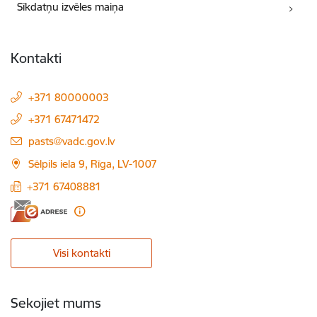
Sīkdatņu izvēles maiņa
Kontakti
+371 80000003
+371 67471472
E-pasts:
pasts@vadc.gov.lv
Sēlpils iela 9, Rīga, LV-1007
+371 67408881
Visi kontakti
Sekojiet mums