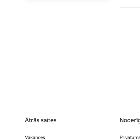
Kājene
Ātrās saites
Noderīg
Vakances
Privātuma