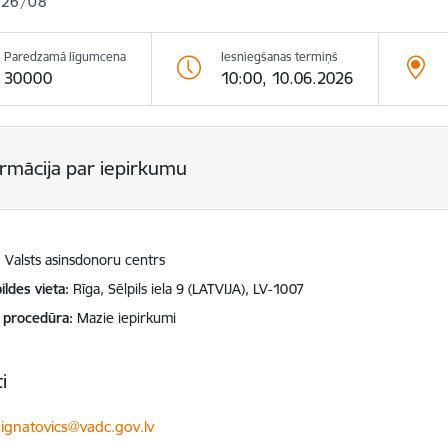
026/08
Paredzamā līgumcena
Iesniegšanas termiņš
30000
10:00, 10.06.2026
ormācija par iepirkumu
Valsts asinsdonoru centrs
ildes vieta
Rīga, Sēlpils iela 9 (LATVIJA), LV-1007
 procedūra
Mazie iepirkumi
i
ts:
.ignatovics@vadc.gov.lv