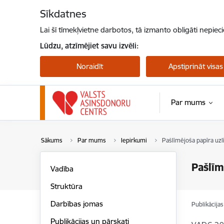
Pāriet uz lapas saturu
Sīkdatnes
Lai šī tīmekļvietne darbotos, tā izmanto obligāti nepiec
Lūdzu, atzīmējiet savu izvēli:
Noraidīt
Apstiprināt visas
Par mums
Sākums
Par mums
Iepirkumi
Pašlīmējoša papīra uzl
Pašlīm
Vadība
Struktūra
Darbības jomas
Publikācija
Publikācijas un pārskati