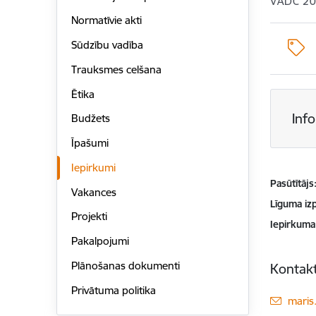
VADC 2
Normatīvie akti
Sūdzību vadība
Trauksmes celšana
Ētika
Inf
Budžets
Īpašumi
Iepirkumi
Pasūtītājs
Vakances
Līguma izp
Projekti
Iepirkuma
Pakalpojumi
Plānošanas dokumenti
Kontakt
Privātuma politika
E-pas
maris