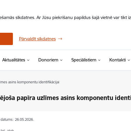
iešamās sīkdatnes. Ar Jūsu piekrišanu papildus šajā vietnē var tikt i
Pārvaldīt sīkdatnes
Aktualitātes
Donoriem
Speciālistiem
Kontakti
īmes asins komponentu identifikācijai
ējoša papīra uzlīmes asins komponentu identif
s datums:
26.05.2026.