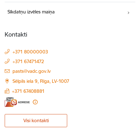
Sīkdatņu izvēles maiņa
Kontakti
+371 80000003
+371 67471472
E-pasts:
pasts@vadc.gov.lv
Sēlpils iela 9, Rīga, LV-1007
+371 67408881
Visi kontakti