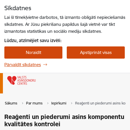
Pāriet uz lapas saturu
Sīkdatnes
Spied
lai meklētu
Enter
Lai šī tīmekļvietne darbotos, tā izmanto obligāti nepieciešamās
sīkdatnes. Ar Jūsu piekrišanu papildus šajā vietnē var tikt
izmantotas statistikas un sociālo mediju sīkdatnes.
Lūdzu, atzīmējiet savu izvēli:
Noraidīt
Apstiprināt visas
Pārvaldīt sīkdatnes
Sākums
Par mums
Iepirkumi
Reaģenti un piederumi asins kompo
Reaģenti un piederumi asins komponentu
kvalitātes kontrolei