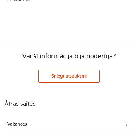
Vai šī informācija bija noderīga?
Sniegt atsauksmi
Kājene
Ātrās saites
Vakances