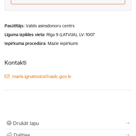
Pasūtītājs
Valsts asinsdonoru centrs
Līguma izpildes vieta
Rīga 9 (LATVIJA), LV-1007
Iepirkuma procedūra
Mazie iepirkumi
Kontakti
E-pasts:
maris.ignatovics@vadc.gov.lv
Drukāt lapu
Dalīties