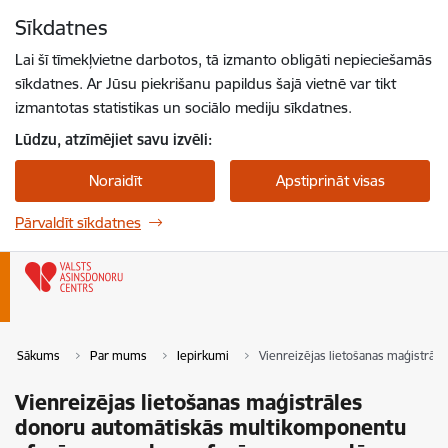
Pāriet uz lapas saturu
Sīkdatnes
Spied
lai meklētu
Enter
Lai šī tīmekļvietne darbotos, tā izmanto obligāti nepieciešamās
sīkdatnes. Ar Jūsu piekrišanu papildus šajā vietnē var tikt
izmantotas statistikas un sociālo mediju sīkdatnes.
Lūdzu, atzīmējiet savu izvēli:
Noraidīt
Apstiprināt visas
Pārvaldīt sīkdatnes
Sākums
Par mums
Iepirkumi
Vienreizējas lietošanas maģistrā
Vienreizējas lietošanas maģistrāles
donoru automātiskās multikomponentu