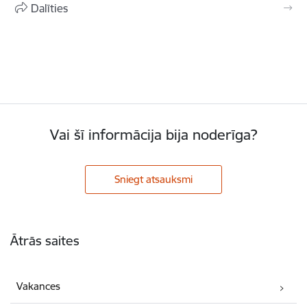
Dalīties
Vai šī informācija bija noderīga?
Sniegt atsauksmi
Kājene
Ātrās saites
Vakances