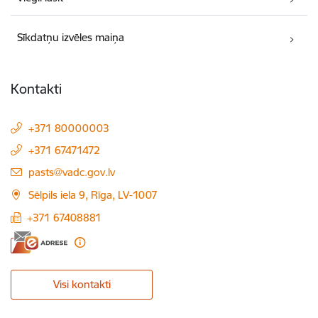
Sīkdatņu izvēles maiņa
Kontakti
+371 80000003
+371 67471472
E-pasts:
pasts@vadc.gov.lv
Sēlpils iela 9, Rīga, LV-1007
+371 67408881
Visi kontakti