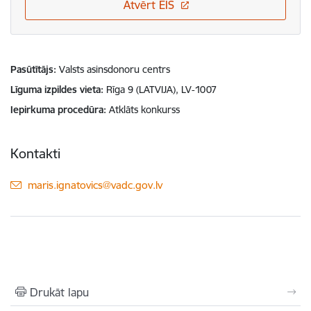
Atvērt EIS
Pasūtītājs
Valsts asinsdonoru centrs
Līguma izpildes vieta
Rīga 9 (LATVIJA), LV-1007
Iepirkuma procedūra
Atklāts konkurss
Kontakti
E-pasts:
maris.ignatovics@vadc.gov.lv
Drukāt lapu