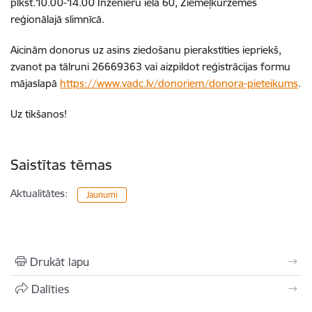
plkst.10.00-14.00 Inženieru ielā 60, Ziemeļkurzemes
reģionālajā slimnīcā.
Aicinām donorus uz asins ziedošanu pierakstīties iepriekš,
zvanot pa tālruni 26669363 vai aizpildot reģistrācijas formu
mājaslapā
https://www.vadc.lv/donoriem/donora-pieteikums
.
Uz tikšanos!
Saistītas tēmas
Aktualitātes:
Jaunumi
Drukāt lapu
Dalīties