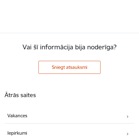
Vai šī informācija bija noderīga?
Sniegt atsauksmi
Kājene
Ātrās saites
Vakances
Iepirkumi