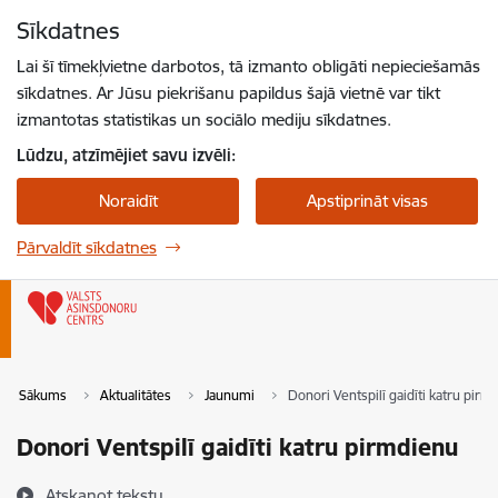
Pāriet uz lapas saturu
Sīkdatnes
Spied
lai meklētu
Enter
Lai šī tīmekļvietne darbotos, tā izmanto obligāti nepieciešamās
sīkdatnes. Ar Jūsu piekrišanu papildus šajā vietnē var tikt
izmantotas statistikas un sociālo mediju sīkdatnes.
Lūdzu, atzīmējiet savu izvēli:
Noraidīt
Apstiprināt visas
Pārvaldīt sīkdatnes
Sākums
Aktualitātes
Jaunumi
Donori Ventspilī gaidīti katru pirm
Donori Ventspilī gaidīti katru pirmdienu
Atskaņot tekstu