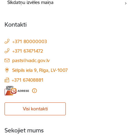
Sīkdatņu izvēles maiņa
Kontakti
+371 80000003
+371 67471472
E-pasts:
pasts@vadc.gov.lv
Sēlpils iela 9, Rīga, LV-1007
+371 67408881
Visi kontakti
Sekojiet mums