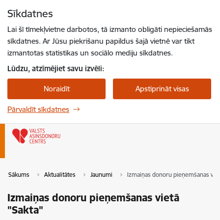
Pāriet uz lapas saturu
Sīkdatnes
Spied
lai meklētu
Enter
Lai šī tīmekļvietne darbotos, tā izmanto obligāti nepieciešamās
sīkdatnes. Ar Jūsu piekrišanu papildus šajā vietnē var tikt
izmantotas statistikas un sociālo mediju sīkdatnes.
Lūdzu, atzīmējiet savu izvēli:
Noraidīt
Apstiprināt visas
Pārvaldīt sīkdatnes
Sākums
Aktualitātes
Jaunumi
Izmaiņas donoru pieņemšanas viet
Izmaiņas donoru pieņemšanas vietā
"Sakta"