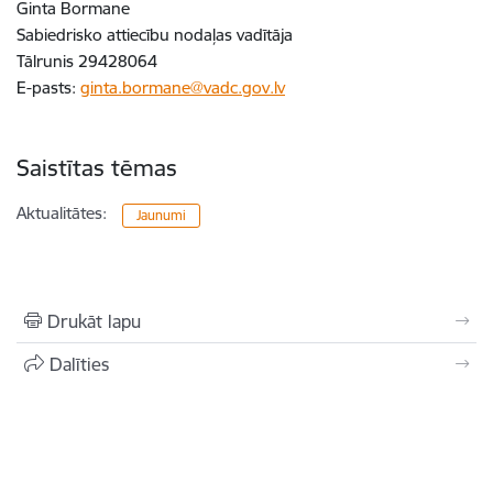
Ginta Bormane
Sabiedrisko attiecību nodaļas vadītāja
Tālrunis 29428064
E-pasts:
ginta.bormane@vadc.gov.lv
Saistītas tēmas
Aktualitātes:
Jaunumi
Drukāt lapu
Dalīties