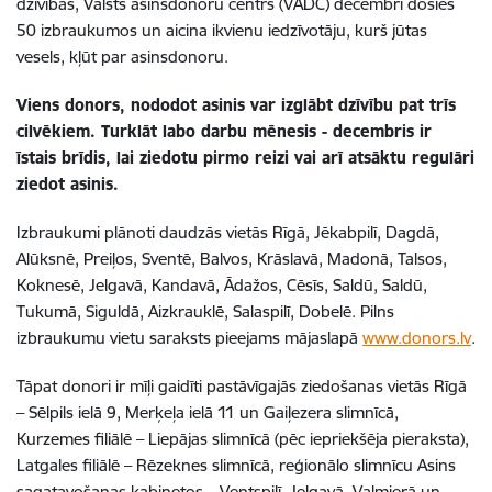
dzīvības, Valsts asinsdonoru centrs (VADC) decembrī dosies
50 izbraukumos un aicina ikvienu iedzīvotāju, kurš jūtas
vesels, kļūt par asinsdonoru.
Viens donors, nododot asinis var izglābt dzīvību pat trīs
cilvēkiem. Turklāt labo darbu mēnesis - decembris ir
īstais brīdis, lai ziedotu pirmo reizi vai arī atsāktu regulāri
ziedot asinis.
Izbraukumi plānoti daudzās vietās Rīgā, Jēkabpilī, Dagdā,
Alūksnē, Preiļos, Sventē, Balvos, Krāslavā, Madonā, Talsos,
Koknesē, Jelgavā, Kandavā, Ādažos, Cēsīs, Saldū, Saldū,
Tukumā, Siguldā, Aizkrauklē, Salaspilī, Dobelē. Pilns
izbraukumu vietu saraksts pieejams mājaslapā
www.donors.lv
.
Tāpat donori ir mīļi gaidīti pastāvīgajās ziedošanas vietās Rīgā
– Sēlpils ielā 9, Merķeļa ielā 11 un Gaiļezera slimnīcā,
Kurzemes filiālē – Liepājas slimnīcā (pēc iepriekšēja pieraksta),
Latgales filiālē – Rēzeknes slimnīcā, reģionālo slimnīcu Asins
sagatavošanas kabinetos – Ventspilī, Jelgavā, Valmierā un