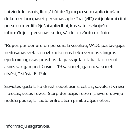
Lai ziedotu asinis, līdzi jābūt derīgam personu apliecinošam
dokumentam (pasei, personas apliecībai (eID) vai jebkurai citai
personu identificējošai apliecībai, kas satur sekojošu
informāciju – personas kodu, vārdu, uzvārdu un foto.
“Rūpēs par donoru un personāla veselību, VADC pastāvīgajās
ziedošanas vietās un izbraukumos tiek ievērotas stingras
epidemioloģiskās prasības. Ja pašsajūta ir laba, tad ziedot
asinis var gan pret Covid – 19 vakcinēti, gan nevakcinēti
cilvēki, ” stāsta E. Pole.
Sievietes gada laikā drīkst ziedot asinis četras, savukārt vīrieši
– piecas, sešas reizes. Starp donācijas reizēm jāievēro deviņu
nedēļu pauze, lai ļautu eritrocītiem pilnībā atjaunoties.
Informāciju sagatavoja: