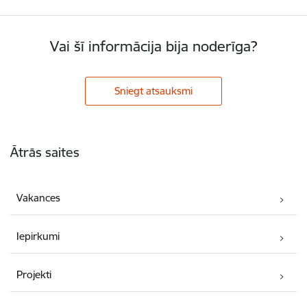
Vai šī informācija bija noderīga?
Sniegt atsauksmi
Kājene
Ātrās saites
Vakances
Iepirkumi
Projekti