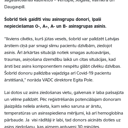
Daugavpilī.
Šobrīd tiek gaidīti visu asinsgrupu donori, īpaši
nepieciešamas O-, A+, A- un B- asinsgrupas asinis.
“Ikviens cilvēks, kurš jūtas vesels, šobrīd var palīdzēt Latvijas
ārstiem cīņā par smagi slimu pacientu dzīvībām, ziedojot
asinis. Ārī ārkārtas situācijā notiek smagas autoavārijas,
traumas, asiņošana dzemdību laikā un citas situācijas, kad
ārsti bez asins komponentiem nespētu glābt cilvēku dzīvības.
Šobrīd donoru palīdzība vajadzīga arī Covid-19 pacientu
ārstēšanā,” norāda VADC direktore Egita Pole.
Lai dotos uz asins ziedošanas vietu, galvenais ir laba pašsajūta
un vēlme palīdzēt. Pēc reģistrēšanās potenciālajam donoram
jāaizpilda neliela anketa, kam seko saruna ar ārstu,
temperatūras un asinsspiediena mērījumi, kā arī hemoglobīna
pārbaude. Ja visi rādītāji ir labi, tad donors aicināts doties uz
asins ziedošanu, kas aizņem aptuveni 30 minūtes.