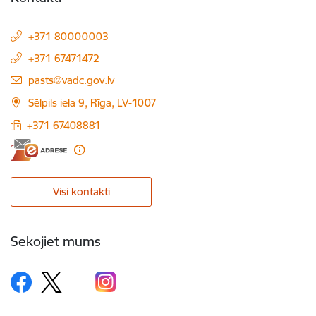
+371 80000003
+371 67471472
E-pasts:
pasts@vadc.gov.lv
Sēlpils iela 9, Rīga, LV-1007
+371 67408881
Visi kontakti
Sekojiet mums