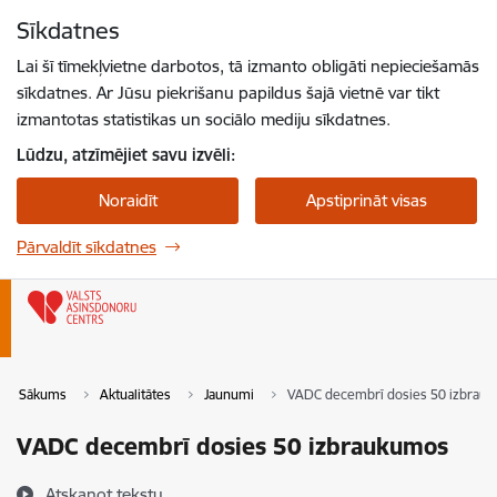
Pāriet uz lapas saturu
Sīkdatnes
Spied
lai meklētu
Enter
Lai šī tīmekļvietne darbotos, tā izmanto obligāti nepieciešamās
sīkdatnes. Ar Jūsu piekrišanu papildus šajā vietnē var tikt
izmantotas statistikas un sociālo mediju sīkdatnes.
Lūdzu, atzīmējiet savu izvēli:
Noraidīt
Apstiprināt visas
Pārvaldīt sīkdatnes
Sākums
Aktualitātes
Jaunumi
VADC decembrī dosies 50 izbrau
VADC decembrī dosies 50 izbraukumos
Atskaņot tekstu