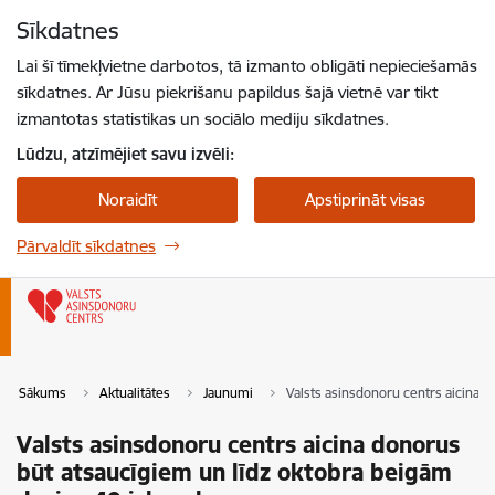
Pāriet uz lapas saturu
Sīkdatnes
Spied
lai meklētu
Enter
Lai šī tīmekļvietne darbotos, tā izmanto obligāti nepieciešamās
sīkdatnes. Ar Jūsu piekrišanu papildus šajā vietnē var tikt
izmantotas statistikas un sociālo mediju sīkdatnes.
Lūdzu, atzīmējiet savu izvēli:
Noraidīt
Apstiprināt visas
Pārvaldīt sīkdatnes
Sākums
Aktualitātes
Jaunumi
Valsts asinsdonoru centrs aicina 
Valsts asinsdonoru centrs aicina donorus
būt atsaucīgiem un līdz oktobra beigām