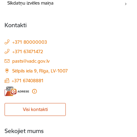
Sīkdatņu izvēles maiņa
Kontakti
+371 80000003
+371 67471472
E-pasts:
pasts@vadc.gov.lv
Sēlpils iela 9, Rīga, LV-1007
+371 67408881
Visi kontakti
Sekojiet mums