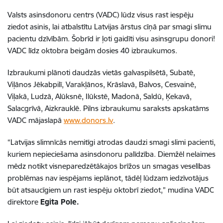
Valsts asinsdonoru centrs (VADC) lūdz visus rast iespēju
ziedot asinis, lai atbalstītu Latvijas ārstus cīņā par smagi slimu
pacientu dzīvībām. Šobrīd ir ļoti gaidīti visu asinsgrupu donori!
VADC līdz oktobra beigām dosies 40 izbraukumos.
Izbraukumi plānoti daudzās vietās galvaspilsētā, Subatē,
Viļānos Jēkabpilī, Varakļānos, Krāslavā, Balvos, Cesvainē,
Viļakā, Ludzā, Alūksnē, Ilūkstē, Madonā, Saldū, Ķekavā,
Salacgrīvā, Aizkrauklē. Pilns izbraukumu saraksts apskatāms
VADC mājaslapā
www.donors.lv
.
“Latvijas slimnīcās nemitīgi atrodas daudzi smagi slimi pacienti,
kuriem nepieciešama asinsdonoru palīdzība. Diemžēl nelaimes
mēdz notikt visneparedzētākajos brīžos un smagas veselības
problēmas nav iespējams ieplānot, tādēļ lūdzam iedzīvotājus
būt atsaucīgiem un rast iespēju oktobrī ziedot,” mudina VADC
direktore
Egita Pole.