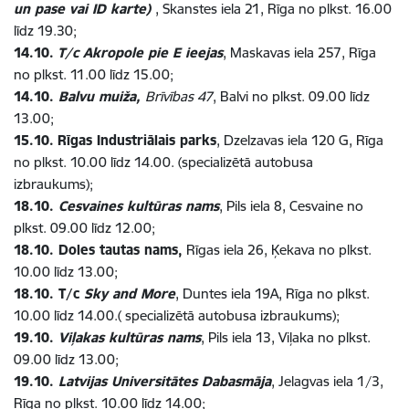
un pase vai ID karte)
, Skanstes iela 21, Rīga no plkst. 16.00
līdz 19.30;
14.10.
T/c Akropole pie E ieejas
, Maskavas iela 257, Rīga
no plkst. 11.00 līdz 15.00;
14.10.
Balvu muiža,
Brīvības 47
, Balvi no plkst. 09.00 līdz
13.00;
15.10.
Rīgas Industriālais parks
, Dzelzavas iela 120 G, Rīga
no plkst. 10.00 līdz 14.00. (specializētā autobusa
izbraukums);
18.10.
Cesvaines kultūras nams
, Pils iela 8, Cesvaine no
plkst. 09.00 līdz 12.00;
18.10. Doles tautas nams,
Rīgas iela 26, Ķekava no plkst.
10.00 līdz 13.00;
18.10. T/c
Sky and More
, Duntes iela 19A, Rīga no plkst.
10.00 līdz 14.00.( specializētā autobusa izbraukums);
19.10.
Viļakas kultūras nams
, Pils iela 13, Viļaka no plkst.
09.00 līdz 13.00;
19.10.
Latvijas Universitātes Dabasmāja
, Jelagvas iela 1/3,
Rīga no plkst. 10.00 līdz 14.00;