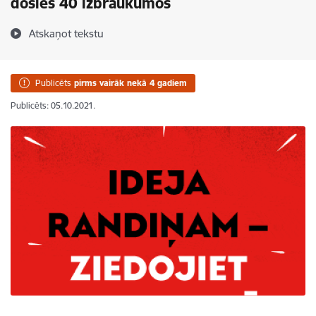
dosies 40 izbraukumos
Atskaņot tekstu
Publicēts
pirms vairāk nekā 4 gadiem
Publicēts: 05.10.2021.