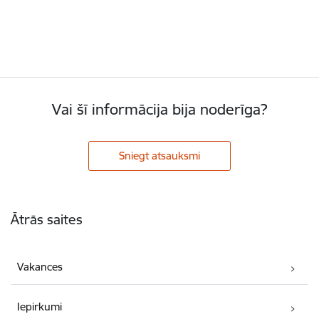
Vai šī informācija bija noderīga?
Sniegt atsauksmi
Kājene
Ātrās saites
Vakances
Iepirkumi