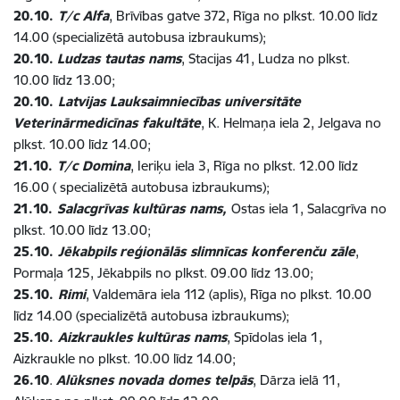
20.10.
T/c Alfa
, Brīvības gatve 372, Rīga no plkst. 10.00 līdz
14.00 (specializētā autobusa izbraukums);
20.10.
Ludzas tautas nams
, Stacijas 41, Ludza no plkst.
10.00 līdz 13.00;
20.10.
Latvijas Lauksaimniecības universitāte
Veterinārmedicīnas fakultāte
, K. Helmaņa iela 2, Jelgava no
plkst. 10.00 līdz 14.00;
21.10.
T/c Domina
, Ieriķu iela 3, Rīga no plkst. 12.00 līdz
16.00 ( specializētā autobusa izbraukums);
21.10.
Salacgrīvas kultūras nams,
Ostas iela 1, Salacgrīva no
plkst. 10.00 līdz 13.00;
25.10.
Jēkabpils
reģionālās slimnīcas konferenču zāle
,
Pormaļa 125, Jēkabpils no plkst. 09.00 līdz 13.00;
25.10.
Rimi
, Valdemāra iela 112 (aplis), Rīga no plkst. 10.00
līdz 14.00 (specializētā autobusa izbraukums);
25.10.
Aizkraukles kultūras nams
, Spīdolas iela 1,
Aizkraukle no plkst. 10.00 līdz 14.00;
26.10
.
Alūksnes novada domes telpās
, Dārza ielā 11,