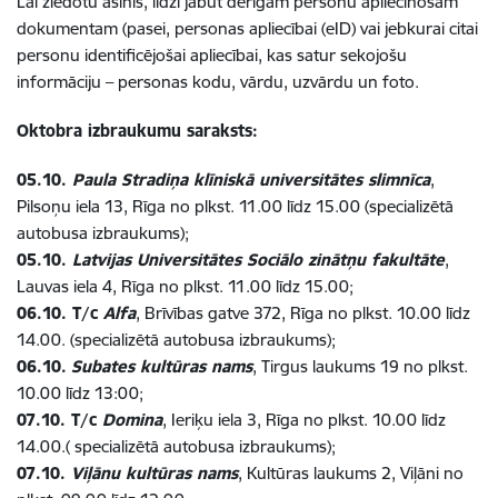
Lai ziedotu asinis, līdzi jābūt derīgam personu apliecinošam
dokumentam (pasei, personas apliecībai (eID) vai jebkurai citai
personu identificējošai apliecībai, kas satur sekojošu
informāciju – personas kodu, vārdu, uzvārdu un foto.
Oktobra izbraukumu saraksts:
05.10.
Paula Stradiņa klīniskā universitātes slimnīca
,
Pilsoņu iela 13, Rīga no plkst. 11.00 līdz 15.00 (specializētā
autobusa izbraukums);
05.10.
Latvijas Universitātes Sociālo zinātņu fakultāte
,
Lauvas iela 4, Rīga no plkst. 11.00 līdz 15.00;
06.10. T/c
Alfa
, Brīvības gatve 372, Rīga no plkst. 10.00 līdz
14.00. (specializētā autobusa izbraukums);
06.10.
Subates kultūras nams
, Tirgus laukums 19 no plkst.
10.00 līdz 13:00;
07.10. T/c
Domina
, Ieriķu iela 3, Rīga no plkst. 10.00 līdz
14.00.( specializētā autobusa izbraukums);
07.10.
Viļānu kultūras nams
, Kultūras laukums 2, Viļāni no