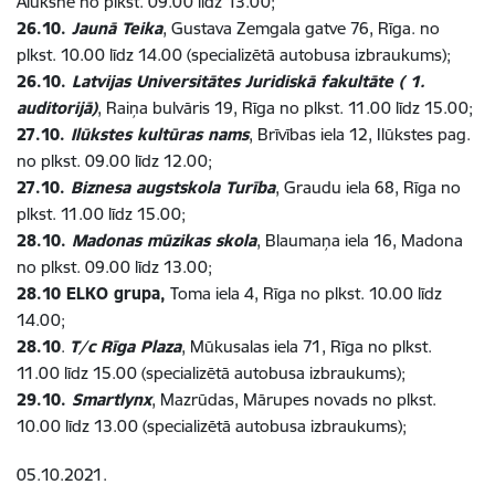
Alūksne no plkst. 09.00 līdz 13.00;
26.10.
Jaunā Teika
, Gustava Zemgala gatve 76, Rīga. no
plkst. 10.00 līdz 14.00 (specializētā autobusa izbraukums);
26.10.
Latvijas Universitātes Juridiskā fakultāte ( 1.
auditorijā)
, Raiņa bulvāris 19, Rīga no plkst. 11.00 līdz 15.00;
27.10.
Ilūkstes kultūras nams
, Brīvības iela 12, Ilūkstes pag.
no plkst. 09.00 līdz 12.00;
27.10.
Biznesa augstskola Turība
, Graudu iela 68, Rīga no
plkst. 11.00 līdz 15.00;
28.10.
Madonas mūzikas skola
, Blaumaņa iela 16, Madona
no plkst. 09.00 līdz 13.00;
28.10 ELKO grupa,
Toma iela 4, Rīga no plkst. 10.00 līdz
14.00;
28.10
.
T/c Rīga Plaza
, Mūkusalas iela 71, Rīga no plkst.
11.00 līdz 15.00 (specializētā autobusa izbraukums);
29.10.
Smartlynx
, Mazrūdas, Mārupes novads no plkst.
10.00 līdz 13.00 (specializētā autobusa izbraukums);
05.10.2021.