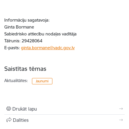
Informāciju sagatavoja:
Ginta Bormane
Sabiedrisko attiecību nodaļas vadītāja
Tālrunis: 29428064
E-pasts:
ginta.bormane@vadc.gov.lv
Saistītas tēmas
Aktualitātes:
Jaunumi
Drukāt lapu
Dalīties