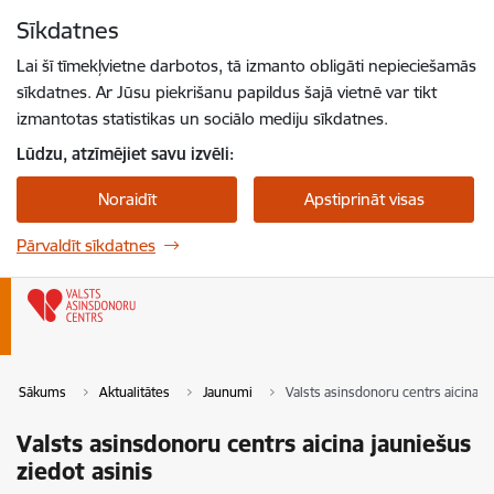
Pāriet uz lapas saturu
Sīkdatnes
Spied
lai meklētu
Enter
Lai šī tīmekļvietne darbotos, tā izmanto obligāti nepieciešamās
sīkdatnes. Ar Jūsu piekrišanu papildus šajā vietnē var tikt
izmantotas statistikas un sociālo mediju sīkdatnes.
Lūdzu, atzīmējiet savu izvēli:
Noraidīt
Apstiprināt visas
Pārvaldīt sīkdatnes
Sākums
Aktualitātes
Jaunumi
Valsts asinsdonoru centrs aicina ja
Valsts asinsdonoru centrs aicina jauniešus
ziedot asinis