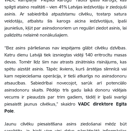
spilgti ataino realitāti – vien 41% Latvijas iedzīvotāju ir ziedojuši
asinis. Ar sabiedrībā atpazīstamu cilvēku, tostarp satura
veidotāju, atbalstu šis karogs aicina iedzīvotājus, īpaši
jauniešus, kļūt par asinsdonoriem un regulāri ziedot asinis, lai
palīdzētu nelaimē nonākušajiem.
“Bez asins pārliešanas nav iespējams glābt cilvēku dzīvības.
Katru dienu Latvijā tiek izsniegtas vidēji 140 eritrocītu masas
devas. Tomēr līdz šim nav atrasts zinātnisks risinājums, kas
spētu aizstāt asinis. Tāpēc ikviens, kurš ārstējas slimnīcā vai
kam nepieciešama operācija, ir tieši atkarīgs no asinsdonoru
atsaucības. Sabiedrībai novecojot, sarūk arī potenciālo
asinsdonoru skaits. Pēdējo trīs gadu laikā donoru vidējais
vecums ir pieaudzis par trim gadiem, tādēļ ir īpaši svarīgi
piesaistīt jaunus cilvēkus,” skaidro
VADC direktore Egita
Pole
.
Jaunu cilvēku piesaistīšana asins ziedošanai mēdz būt
sarežģīta, jo bieži vien viņi dzīvo pārsātinātā informācijas