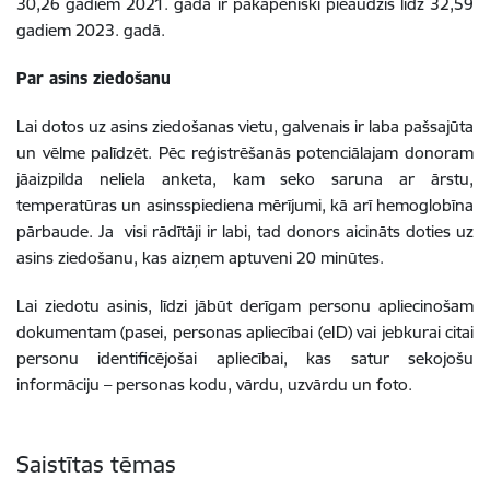
30,26 gadiem 2021. gadā ir pakāpeniski pieaudzis līdz 32,59
gadiem 2023. gadā.
Par asins ziedošanu
Lai dotos uz asins ziedošanas vietu, galvenais ir laba pašsajūta
un vēlme palīdzēt. Pēc reģistrēšanās potenciālajam donoram
jāaizpilda neliela anketa, kam seko saruna ar ārstu,
temperatūras un asinsspiediena mērījumi, kā arī hemoglobīna
pārbaude. Ja visi rādītāji ir labi, tad donors aicināts doties uz
asins ziedošanu, kas aizņem aptuveni 20 minūtes.
Lai ziedotu asinis, līdzi jābūt derīgam personu apliecinošam
dokumentam (pasei, personas apliecībai (eID) vai jebkurai citai
personu identificējošai apliecībai, kas satur sekojošu
informāciju – personas kodu, vārdu, uzvārdu un foto.
Saistītas tēmas