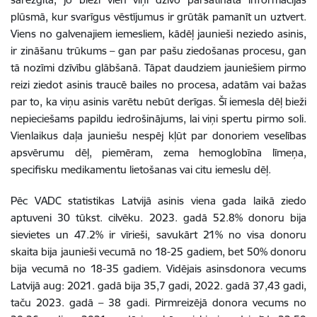
plūsmā, kur svarīgus vēstījumus ir grūtāk pamanīt un uztvert.
Viens no galvenajiem iemesliem, kādēļ jaunieši neziedo asinis,
ir zināšanu trūkums – gan par pašu ziedošanas procesu, gan
tā nozīmi dzīvību glābšanā. Tāpat daudziem jauniešiem pirmo
reizi ziedot asinis traucē bailes no procesa, adatām vai bažas
par to, ka viņu asinis varētu nebūt derīgas. Šī iemesla dēļ bieži
nepieciešams papildu iedrošinājums, lai viņi spertu pirmo soli.
Vienlaikus daļa jauniešu nespēj kļūt par donoriem veselības
apsvērumu dēļ, piemēram, zema hemoglobīna līmeņa,
specifisku medikamentu lietošanas vai citu iemeslu dēļ.
Pēc VADC statistikas Latvijā asinis viena gada laikā ziedo
aptuveni 30 tūkst. cilvēku. 2023. gadā 52.8% donoru bija
sievietes un 47.2% ir vīrieši, savukārt 21% no visa donoru
skaita bija jaunieši vecumā no 18-25 gadiem, bet 50% donoru
bija vecumā no 18-35 gadiem. Vidējais asinsdonora vecums
Latvijā aug: 2021. gadā bija 35,7 gadi, 2022. gadā 37,43 gadi,
taču 2023. gadā – 38 gadi. Pirmreizējā donora vecums no