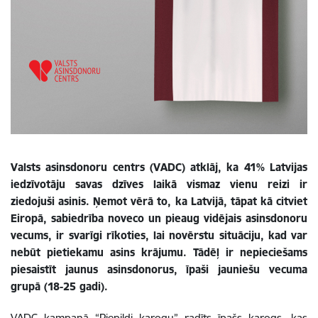
Valsts asinsdonoru centrs (VADC) atklāj, ka 41% Latvijas
iedzīvotāju savas dzīves laikā vismaz vienu reizi ir
ziedojuši asinis. Ņemot vērā to, ka Latvijā, tāpat kā citviet
Eiropā, sabiedrība noveco un pieaug vidējais asinsdonoru
vecums, ir svarīgi rīkoties, lai novērstu situāciju, kad var
nebūt pietiekamu asins krājumu. Tādēļ ir nepieciešams
piesaistīt jaunus asinsdonorus, īpaši jauniešu vecuma
grupā (18-25 gadi).
VADC kampaņā “Piepildi karogu” radīts īpašs karogs, kas