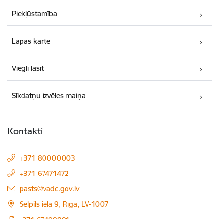
Piekļūstamība
Lapas karte
Viegli lasīt
Sīkdatņu izvēles maiņa
Kontakti
+371 80000003
+371 67471472
E-pasts:
pasts@vadc.gov.lv
Sēlpils iela 9, Rīga, LV-1007