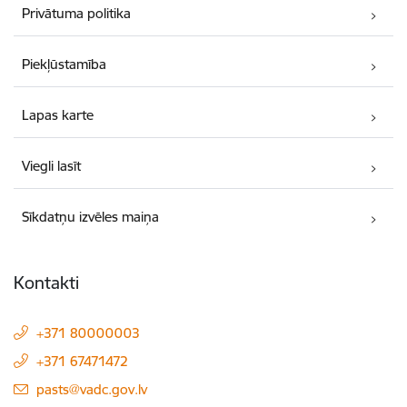
Privātuma politika
Piekļūstamība
Lapas karte
Viegli lasīt
Sīkdatņu izvēles maiņa
Kontakti
+371 80000003
+371 67471472
E-pasts:
pasts@vadc.gov.lv