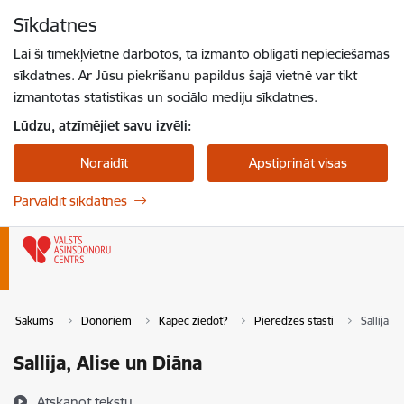
Pāriet uz lapas saturu
Sīkdatnes
Spied
lai meklētu
Enter
Lai šī tīmekļvietne darbotos, tā izmanto obligāti nepieciešamās
sīkdatnes. Ar Jūsu piekrišanu papildus šajā vietnē var tikt
izmantotas statistikas un sociālo mediju sīkdatnes.
Lūdzu, atzīmējiet savu izvēli:
Noraidīt
Apstiprināt visas
Pārvaldīt sīkdatnes
Sākums
Donoriem
Kāpēc ziedot?
Pieredzes stāsti
Sallija, 
Sallija, Alise un Diāna
Atskaņot tekstu