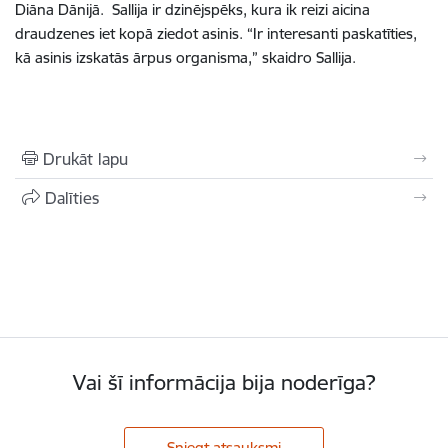
Diāna Dānijā. Sallija ir dzinējspēks, kura ik reizi aicina
draudzenes iet kopā ziedot asinis. “Ir interesanti paskatīties,
kā asinis izskatās ārpus organisma,” skaidro Sallija.
Drukāt lapu
Dalīties
Vai šī informācija bija noderīga?
Sniegt atsauksmi