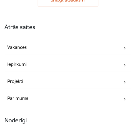
Kājene
Ātrās saites
Vakances
Iepirkumi
Projekti
Par mums
Noderīgi