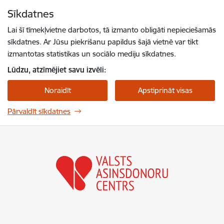
Pāriet uz lapas saturu
Sīkdatnes
Spied
lai meklētu
Enter
Lai šī tīmekļvietne darbotos, tā izmanto obligāti nepieciešamās
sīkdatnes. Ar Jūsu piekrišanu papildus šajā vietnē var tikt
izmantotas statistikas un sociālo mediju sīkdatnes.
Lūdzu, atzīmējiet savu izvēli:
Noraidīt
Apstiprināt visas
Pārvaldīt sīkdatnes
Valsts asinsdonoru centrs