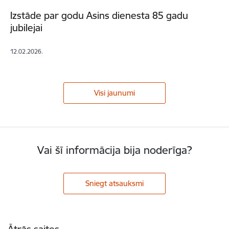
Izstāde par godu Asins dienesta 85 gadu
jubilejai
12.02.2026.
Visi jaunumi
Vai šī informācija bija noderīga?
Sniegt atsauksmi
Kājene