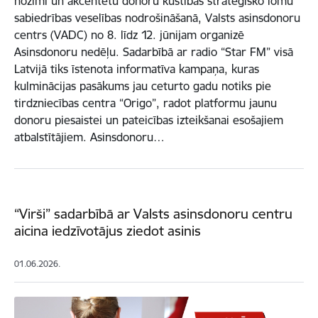
nozīmi un akcentētu donoru kustības stratēģisko lomu
sabiedrības veselības nodrošināšanā, Valsts asinsdonoru
centrs (VADC) no 8. līdz 12. jūnijam organizē
Asinsdonoru nedēļu. Sadarbībā ar radio “Star FM” visā
Latvijā tiks īstenota informatīva kampaņa, kuras
kulminācijas pasākums jau ceturto gadu notiks pie
tirdzniecības centra “Origo”, radot platformu jaunu
donoru piesaistei un pateicības izteikšanai esošajiem
atbalstītājiem. Asinsdonoru…
“Virši” sadarbībā ar Valsts asinsdonoru centru
aicina iedzīvotājus ziedot asinis
01.06.2026.