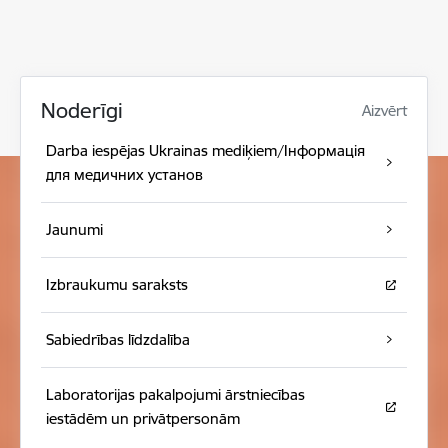
Noderīgi
Aizvērt
Darba iespējas Ukrainas mediķiem/Інформація
для медичних установ
Jaunumi
Izbraukumu saraksts
Sabiedrības līdzdalība
Laboratorijas pakalpojumi ārstniecības
iestādēm un privātpersonām