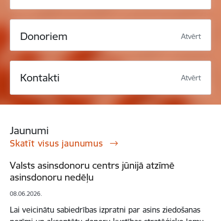
Donoriem
Atvērt
Kontakti
Atvērt
Jaunumi
Skatīt visus jaunumus
Valsts asinsdonoru centrs jūnijā atzīmē
asinsdonoru nedēļu
08.06.2026.
Lai veicinātu sabiedrības izpratni par asins ziedošanas