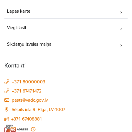
Lapas karte
Viegli lasīt
Sīkdatņu izvēles maiņa
Kontakti
+371 80000003
+371 67471472
E-pasts:
pasts@vadc.gov.lv
Sēlpils iela 9, Rīga, LV-1007
+371 67408881