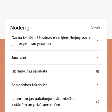
Noderīgi
Aizvērt
Darba iespējas Ukrainas mediķiem/Інформація
для медичних установ
Jaunumi
Izbraukumu saraksts
Sabiedrības līdzdalība
Laboratorijas pakalpojumi ārstniecības
iestādēm un privātpersonām