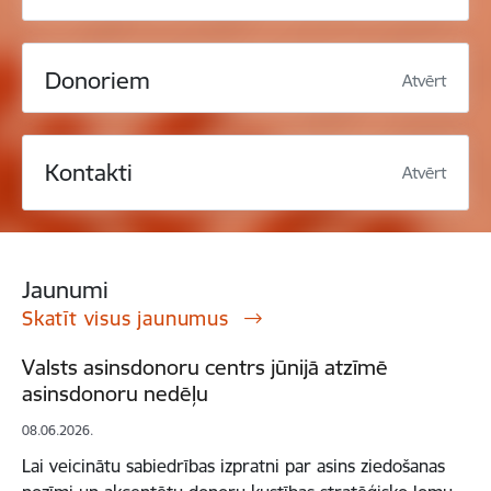
Donoriem
Atvērt
Kontakti
Atvērt
Jaunumi
Skatīt visus jaunumus
Valsts asinsdonoru centrs jūnijā atzīmē
asinsdonoru nedēļu
08.06.2026.
Lai veicinātu sabiedrības izpratni par asins ziedošanas