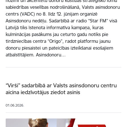
nozīmi un akcentētu donoru kustības stratēģisko lomu
sabiedrības veselības nodrošināšanā, Valsts asinsdonoru
centrs (VADC) no 8. līdz 12. jūnijam organizē
Asinsdonoru nedēļu. Sadarbībā ar radio “Star FM” visā
Latvijā tiks īstenota informatīva kampaņa, kuras
kulminācijas pasākums jau ceturto gadu notiks pie
tirdzniecības centra “Origo”, radot platformu jaunu
donoru piesaistei un pateicības izteikšanai esošajiem
atbalstītājiem. Asinsdonoru…
“Virši” sadarbībā ar Valsts asinsdonoru centru
aicina iedzīvotājus ziedot asinis
01.06.2026.