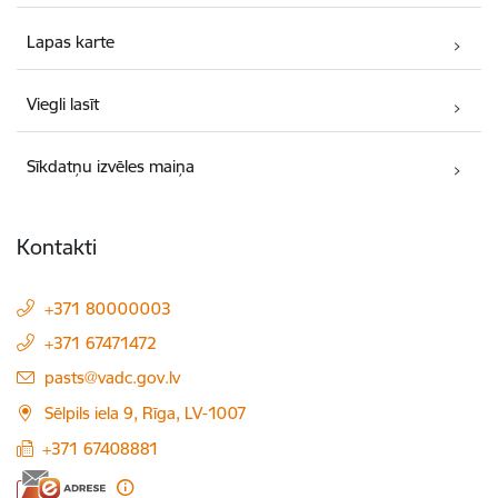
Lapas karte
Viegli lasīt
Sīkdatņu izvēles maiņa
Kontakti
+371 80000003
+371 67471472
E-pasts:
pasts@vadc.gov.lv
Sēlpils iela 9, Rīga, LV-1007
+371 67408881