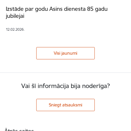
Izstāde par godu Asins dienesta 85 gadu
jubilejai
12.02.2026.
Visi jaunumi
Vai šī informācija bija noderīga?
Sniegt atsauksmi
Kājene