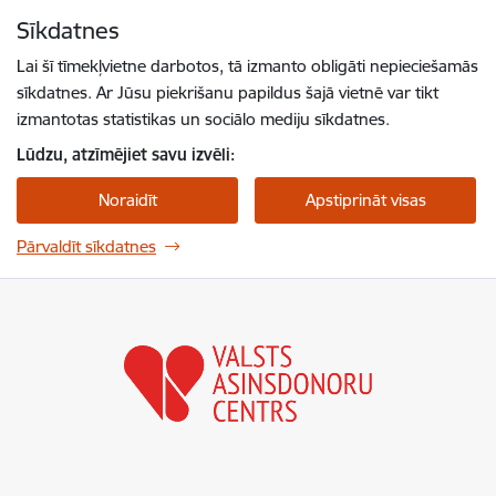
Pāriet uz lapas saturu
Sīkdatnes
Spied
lai meklētu
Enter
Lai šī tīmekļvietne darbotos, tā izmanto obligāti nepieciešamās
sīkdatnes. Ar Jūsu piekrišanu papildus šajā vietnē var tikt
izmantotas statistikas un sociālo mediju sīkdatnes.
Lūdzu, atzīmējiet savu izvēli:
Noraidīt
Apstiprināt visas
Pārvaldīt sīkdatnes
Valsts asinsdonoru centrs