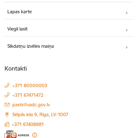
Lapas karte
Viegli lasīt
Sīkdatņu izvēles maiņa
Kontakti
+371 80000003
+371 67471472
E-pasts:
pasts@vadc.gov.lv
Sēlpils iela 9, Rīga, LV-1007
+371 67408881