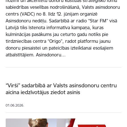
nozīmi un akcentētu donoru kustības stratēģisko lomu
sabiedrības veselības nodrošināšanā, Valsts asinsdonoru
centrs (VADC) no 8. līdz 12. jūnijam organizē
Asinsdonoru nedēļu. Sadarbībā ar radio “Star FM” visā
Latvijā tiks īstenota informatīva kampaņa, kuras
kulminācijas pasākums jau ceturto gadu notiks pie
tirdzniecības centra “Origo”, radot platformu jaunu
donoru piesaistei un pateicības izteikšanai esošajiem
atbalstītājiem. Asinsdonoru…
“Virši” sadarbībā ar Valsts asinsdonoru centru
aicina iedzīvotājus ziedot asinis
01.06.2026.