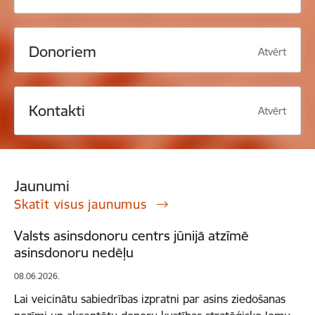
Donoriem
Atvērt
Kontakti
Atvērt
Jaunumi
Skatīt visus jaunumus
Valsts asinsdonoru centrs jūnijā atzīmē
asinsdonoru nedēļu
08.06.2026.
Lai veicinātu sabiedrības izpratni par asins ziedošanas