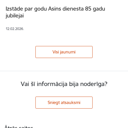
Izstāde par godu Asins dienesta 85 gadu
jubilejai
12.02.2026.
Visi jaunumi
Vai šī informācija bija noderīga?
Sniegt atsauksmi
Kājene