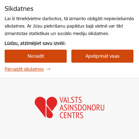
Pāriet uz lapas saturu
Sīkdatnes
Spied
lai meklētu
Enter
Lai šī tīmekļvietne darbotos, tā izmanto obligāti nepieciešamās
sīkdatnes. Ar Jūsu piekrišanu papildus šajā vietnē var tikt
izmantotas statistikas un sociālo mediju sīkdatnes.
Lūdzu, atzīmējiet savu izvēli:
Noraidīt
Apstiprināt visas
Pārvaldīt sīkdatnes
Valsts asinsdonoru centrs