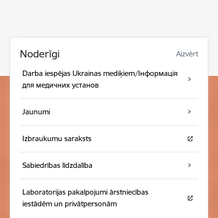
Noderīgi
Aizvērt
Darba iespējas Ukrainas mediķiem/Інформація
для медичних установ
Jaunumi
Izbraukumu saraksts
Sabiedrības līdzdalība
Laboratorijas pakalpojumi ārstniecības
iestādēm un privātpersonām