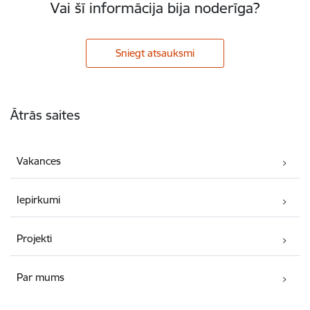
Vai šī informācija bija noderīga?
Sniegt atsauksmi
Kājene
Ātrās saites
Vakances
Iepirkumi
Projekti
Par mums