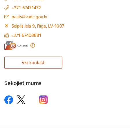
+371 67471472
E-pasts:
pasts@vadc.gov.lv
Sēlpils iela 9, Rīga, LV-1007
+371 67408881
Visi kontakti
Sekojiet mums