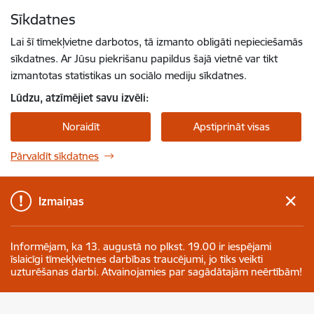
Pāriet uz lapas saturu
Sīkdatnes
Spied
lai meklētu
Enter
Lai šī tīmekļvietne darbotos, tā izmanto obligāti nepieciešamās
sīkdatnes. Ar Jūsu piekrišanu papildus šajā vietnē var tikt
izmantotas statistikas un sociālo mediju sīkdatnes.
Lūdzu, atzīmējiet savu izvēli:
Noraidīt
Apstiprināt visas
Pārvaldīt sīkdatnes
Izmaiņas
Informējam, ka 13. augustā no plkst. 19.00 ir iespējami
īslaicīgi tīmekļvietnes darbības traucējumi, jo tiks veikti
uzturēšanas darbi. Atvainojamies par sagādātajām neērtībām!
Valsts asinsdonoru centrs