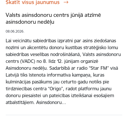
Skatīt visus jaunumus
Valsts asinsdonoru centrs jūnijā atzīmē
asinsdonoru nedēļu
08.06.2026.
Lai veicinātu sabiedrības izpratni par asins ziedošanas
nozīmi un akcentētu donoru kustības stratēģisko lomu
sabiedrības veselības nodrošināšanā, Valsts asinsdonoru
centrs (VADC) no 8. līdz 12. jūnijam organizē
Asinsdonoru nedēļu. Sadarbībā ar radio “Star FM” visā
Latvijā tiks īstenota informatīva kampaņa, kuras
kulminācijas pasākums jau ceturto gadu notiks pie
tirdzniecības centra “Origo”, radot platformu jaunu
donoru piesaistei un pateicības izteikšanai esošajiem
atbalstītājiem. Asinsdonoru…