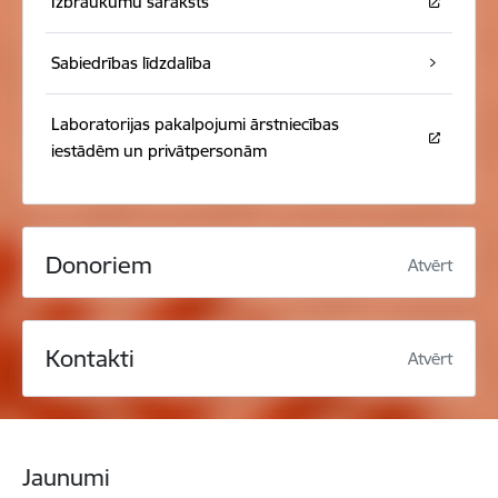
Izbraukumu saraksts
Sabiedrības līdzdalība
Laboratorijas pakalpojumi ārstniecības
iestādēm un privātpersonām
Donoriem
Atvērt
Kontakti
Atvērt
Jaunumi