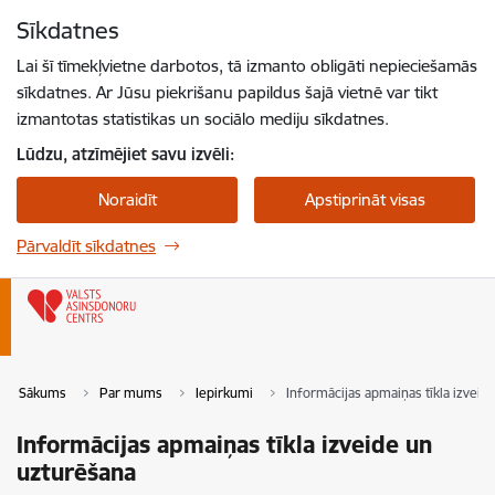
Pāriet uz lapas saturu
Sīkdatnes
Spied
lai meklētu
Enter
Lai šī tīmekļvietne darbotos, tā izmanto obligāti nepieciešamās
sīkdatnes. Ar Jūsu piekrišanu papildus šajā vietnē var tikt
izmantotas statistikas un sociālo mediju sīkdatnes.
Lūdzu, atzīmējiet savu izvēli:
Noraidīt
Apstiprināt visas
Pārvaldīt sīkdatnes
Sākums
Par mums
Iepirkumi
Informācijas apmaiņas tīkla izveid
Informācijas apmaiņas tīkla izveide un
uzturēšana