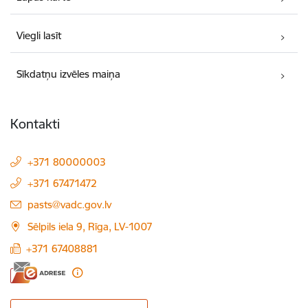
Viegli lasīt
Sīkdatņu izvēles maiņa
Kontakti
+371 80000003
+371 67471472
E-pasts:
pasts@vadc.gov.lv
Sēlpils iela 9, Rīga, LV-1007
+371 67408881