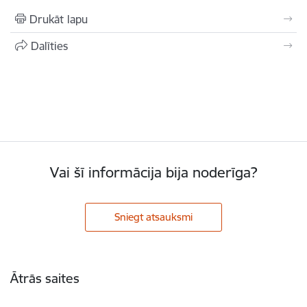
Drukāt lapu
Dalīties
Vai šī informācija bija noderīga?
Sniegt atsauksmi
Kājene
Ātrās saites