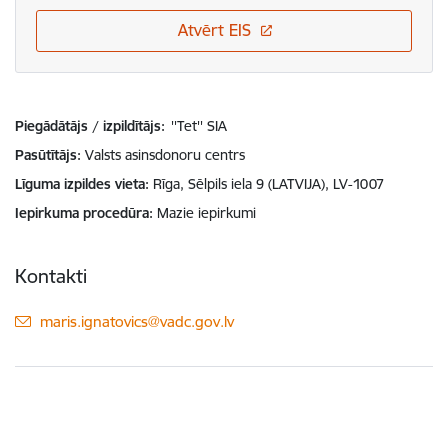
Atvērt EIS
Piegādātājs / izpildītājs:
''Tet'' SIA
Pasūtītājs
Valsts asinsdonoru centrs
Līguma izpildes vieta
Rīga, Sēlpils iela 9 (LATVIJA), LV-1007
Iepirkuma procedūra
Mazie iepirkumi
Kontakti
E-pasts:
maris.ignatovics@vadc.gov.lv