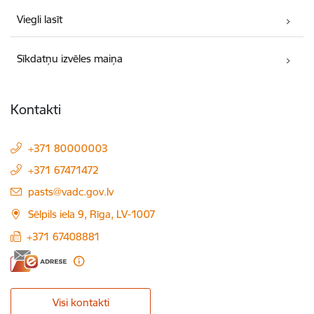
Viegli lasīt
Sīkdatņu izvēles maiņa
Kontakti
+371 80000003
+371 67471472
E-pasts:
pasts@vadc.gov.lv
Sēlpils iela 9, Rīga, LV-1007
+371 67408881
Visi kontakti