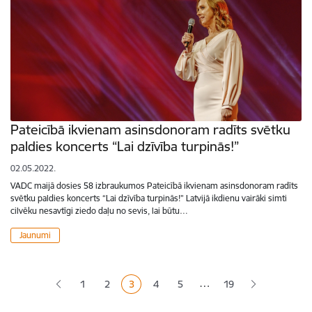
Pateicībā ikvienam asinsdonoram radīts svētku
paldies koncerts “Lai dzīvība turpinās!”
02.05.2022.
VADC maijā dosies 58 izbraukumos Pateicībā ikvienam asinsdonoram radīts
svētku paldies koncerts “Lai dzīvība turpinās!” Latvijā ikdienu vairāki simti
cilvēku nesavtīgi ziedo daļu no sevis, lai būtu…
Jaunumi
Lapošana
…
1
2
3
4
5
19
Lapa
Lapa
Pašreizējā lapa
Lapa
Lapa