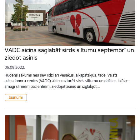
VADC aicina saglabāt sirds siltumu septembrī un
ziedot asinis
06.09.2022.
Rudens sākums nes sev līdzi arī vēsākus laikapstākļus, tādēļ Valsts
asinsdonoru centrs (VADC) aicina uzturēt sirds siltumu un dalīties tajā ar
smagi slimiem pacientiem, ziedojot asinis un izglābjot…
Jaunumi