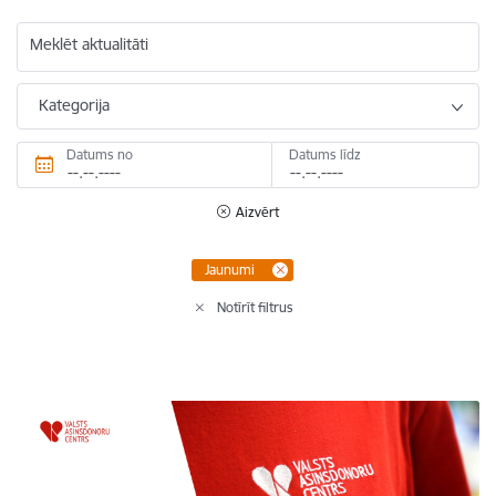
Meklēt aktualitāti
Kategorija
Datums no
Datums līdz
Aizvērt
Jaunumi
Notīrīt filtrus