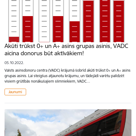
Akūti trūkst 0+ un A+ asins grupas asinis, VADC
aicina donorus būt aktīvākiem!
05.10.2022.
Valsts asinsdonoru centra (VADC) krājumā šobrīd akūti trūkst 0+ un A+ asins
grupas asinis. Lai steigšus atjaunotu krājumu, un tādejādi varētu palīdzēt
visiem grūtībās nonākušajiem slimniekiem, VADC…
Jaunumi