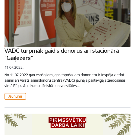
VADC turpmāk gaidīs donorus arī stacionārā
“Gaiļezers”
11.07.2022.
No 11.07.2022 gan esošajiem, gan topošajiem donoriem ir iespēja ziedot
asinis arī Valsts asinsdonoru centra (VADC) jaunajā pastāvīgajā ziedošanas
vietā Rīgas Austrumu klīniskās universitātes…
Jaunumi