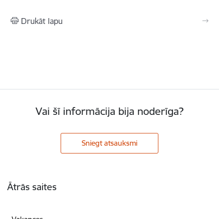
Drukāt lapu
Vai šī informācija bija noderīga?
Sniegt atsauksmi
Kājene
Ātrās saites