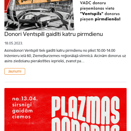
Donori Ventspilī gaidīti katru pirmdienu
18.05.2023.
Asinsdonori Ventspilī tiek gaidīti katru pirmdienu no plkst.10.00-14.00
Inženieru ielā 60, Ziemeļkurzemes reģionālajā slimnīcā. Aicinām donorus uz
asins ziedošanu pierakstīties iepriekš, zvanot pa…
Jaunumi