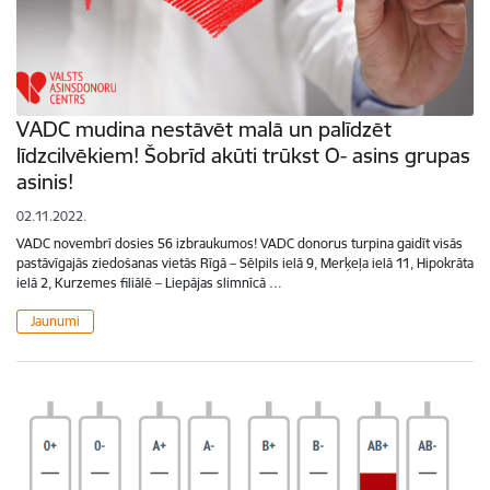
VADC mudina nestāvēt malā un palīdzēt
līdzcilvēkiem! Šobrīd akūti trūkst O- asins grupas
asinis!
02.11.2022.
VADC novembrī dosies 56 izbraukumos! VADC donorus turpina gaidīt visās
pastāvīgajās ziedošanas vietās Rīgā – Sēlpils ielā 9, Merķeļa ielā 11, Hipokrāta
ielā 2, Kurzemes filiālē – Liepājas slimnīcā …
Jaunumi