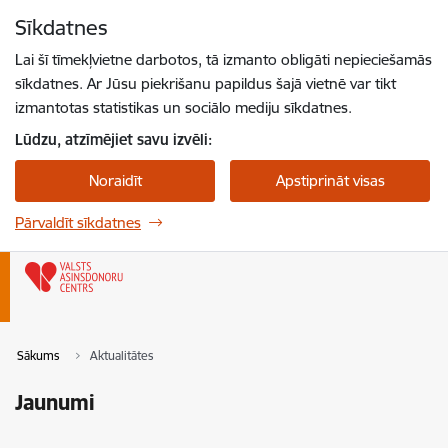
Pāriet uz lapas saturu
Sīkdatnes
Spied
lai meklētu
Enter
Lai šī tīmekļvietne darbotos, tā izmanto obligāti nepieciešamās
sīkdatnes. Ar Jūsu piekrišanu papildus šajā vietnē var tikt
izmantotas statistikas un sociālo mediju sīkdatnes.
Lūdzu, atzīmējiet savu izvēli:
Noraidīt
Apstiprināt visas
Pārvaldīt sīkdatnes
Sākums
Aktualitātes
Jaunumi