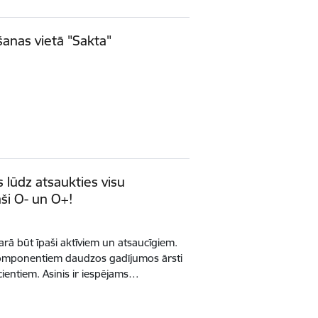
anas vietā "Sakta"
 lūdz atsaukties visu
ši O- un O+!
arā būt īpaši aktīviem un atsaucīgiem.
komponentiem daudzos gadījumos ārsti
ientiem. Asinis ir iespējams…