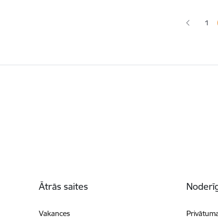
Lapoš
1
Lap
Kājene
Ātrās saites
Noderīg
Vakances
Privātuma