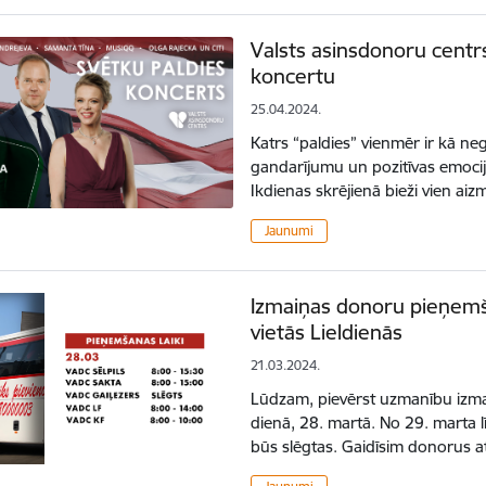
Valsts asinsdonoru centr
koncertu
25.04.2024.
Katrs “paldies” vienmēr ir kā ne
gandarījumu un pozitīvas emoci
Ikdienas skrējienā bieži vien aiz
Jaunumi
Izmaiņas donoru pieņemš
vietās Lieldienās
21.03.2024.
Lūdzam, pievērst uzmanību izm
dienā, 28. martā. No 29. marta l
būs slēgtas. Gaidīsim donorus atk