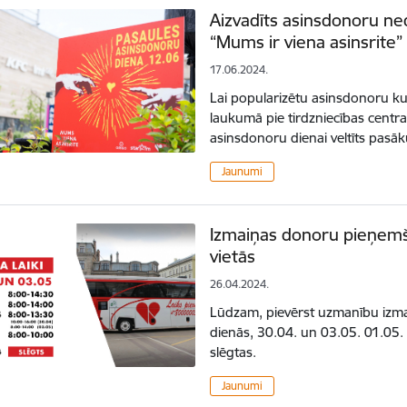
Aizvadīts asinsdonoru ne
“Mums ir viena asinsrite”
17.06.2024.
Lai popularizētu asinsdonoru kust
laukumā pie tirdzniecības centra 
asinsdonoru dienai veltīts pas
Jaunumi
Izmaiņas donoru pieņemš
vietās
26.04.2024.
Lūdzam, pievērst uzmanību izm
dienās, 30.04. un 03.05. 01.05.
slēgtas.
Jaunumi