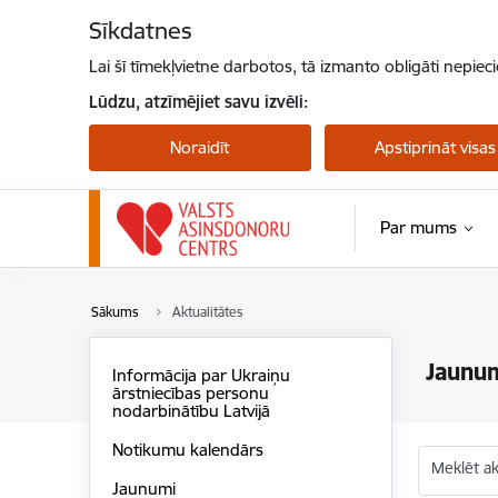
Pāriet uz lapas saturu
Sīkdatnes
Lai šī tīmekļvietne darbotos, tā izmanto obligāti nepiec
Lūdzu, atzīmējiet savu izvēli:
Noraidīt
Apstiprināt visas
Par mums
Sākums
Aktualitātes
Jaunu
Informācija par Ukraiņu
ārstniecības personu
nodarbinātību Latvijā
Notikumu kalendārs
Meklēt akt
Jaunumi