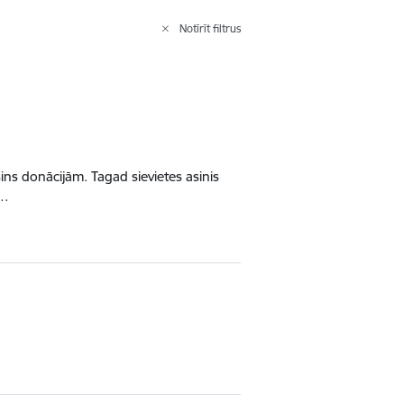
Notīrīt filtrus
sins donācijām. Tagad sievietes asinis
š…