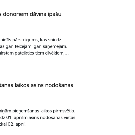
s donoriem dāvina īpašu
gaidīts pārsteigums, kas sniedz
jas gan teicējam, gan saņēmējam.
mirstam pateikties tiem cilvēkiem,…
anas laikos asins nodošanas
aiņām pieņemšanas laikos pirmsvētku
īdz 01. aprīlim asins nodošanas vietas
al 02. aprīlī.