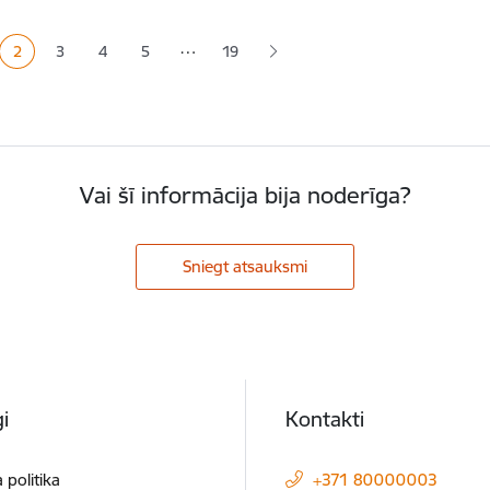
ana
…
2
3
4
5
19
a
Pašreizējā lapa
Lapa
Lapa
Lapa
Vai šī informācija bija noderīga?
Sniegt atsauksmi
i
Kontakti
 politika
+371 80000003