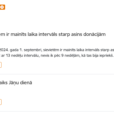
ēm ir mainīts laika intervāls starp asins donācijām
2024. gada 1. septembri, sievietēm ir mainīts laika intervāls starp a
t ar 13 nedēļu intervālu, nevis ik pēc 9 nedēļām, kā tas bija iepriek
aiks Jāņu dienā