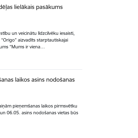
dēļas lielākais pasākums
ību un veicinātu līdzcilvēku iesaisti,
“Origo” aizvadīts starptautiskajai
ākums “Mums ir viena…
anas laikos asins nodošanas
aiņām pieņemšanas laikos pirmsvētku
 un 06.05. asins nodošanas vietas būs