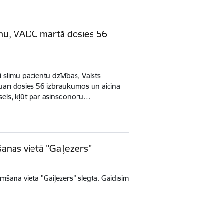
umu, VADC martā dosies 56
 slimu pacientu dzīvības, Valsts
uārī dosies 56 izbraukumos un aicina
vesels, kļūt par asinsdonoru…
nas vietā "Gaiļezers"
mšana vieta "Gaiļezers" slēgta. Gaidīsim