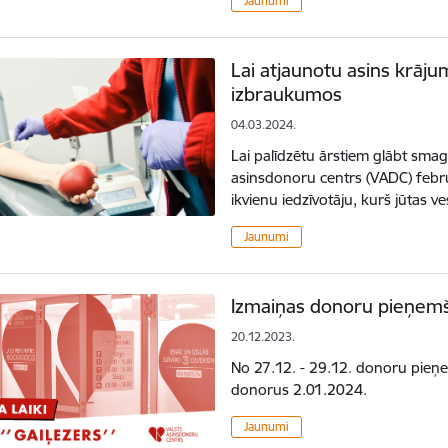
Jaunumi
Lai atjaunotu asins krāj
izbraukumos
04.03.2024.
Lai palīdzētu ārstiem glābt smagi
asinsdonoru centrs (VADC) febr
ikvienu iedzīvotāju, kurš jūtas 
Jaunumi
Izmaiņas donoru pieņemša
20.12.2023.
No 27.12. - 29.12. donoru pieņe
donorus 2.01.2024.
Jaunumi