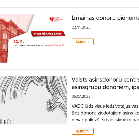
Izmaiņas donoru pieņemš
22.11.2023.
Jaunumi
Valsts asinsdonoru centrs
asinsgrupu donoriem, īpa
06.07.2023.
VADC lūdz visus iedzīvotājus vas
Bez donoru ziedotajiem asins 
nevar palīdzēt smagi slimiem pac
Jaunumi